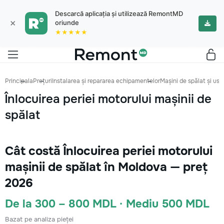
Descarcă aplicația și utilizează RemontMD
×
oriunde
★★★★★
Principala
Prețuri
Instalarea și repararea echipamentelor
Mașini de spălat și us
Înlocuirea periei motorului mașinii de
spălat
Cât costă Înlocuirea periei motorului
mașinii de spălat în Moldova — preț
2026
De la 300 – 800 MDL · Mediu 500 MDL
Bazat pe analiza pieței