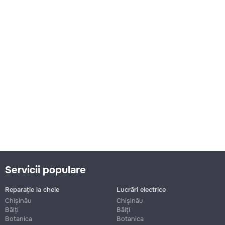
Servicii populare
Reparație la cheie
Lucrări electrice
Chișinău
Chișinău
Bălți
Bălți
Botanica
Botanica