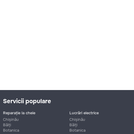
Servicii populare
Reparație la cheie
Lucrări electrice
Chișinău
Chișinău
Bălți
Bălți
Botanica
Botanica