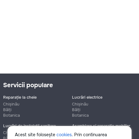
Servicii populare
Reparație la cheie
Lucrări electrice
Chișinău
Chișinău
Bălți
Bălți
Botanica
Botanica
Lucrări de instalații sanitare
Asamblare și reparație mobilier
Chișinău
Chișinău
Acest site folosește
cookies
. Prin continuarea
Bălți
Bălți