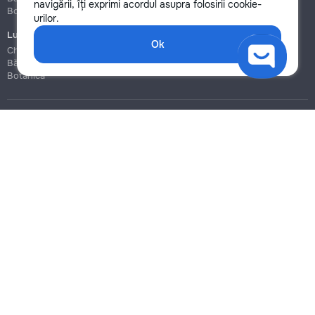
navigării, îți exprimi acordul asupra folosirii cookie-
Botanica
Botanica
urilor.
Lucrări de construcție și instalare
Ok
Chișinău
Bălți
Botanica
Blog
Reguli
Prețuri la servicii
Ajutor
Politica de confidențialitate
Cookies
Scrie în suport