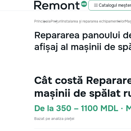
Catalogul meșter
Principala
Prețuri
Instalarea și repararea echipamentelor
Maș
Repararea panoului 
afișaj al mașinii de sp
Cât costă Reparare
mașinii de spălat 
De la 350 – 1100 MDL ·
Bazat pe analiza pieței