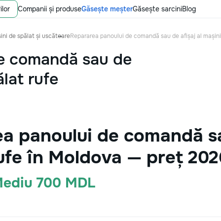
ilor
Companii și produse
Găsește meșter
Găsește sarcini
Blog
ini de spălat și uscătoare
Repararea panoului de comandă sau de afișaj al mașinii
de comandă sau de
ălat rufe
a panoului de comandă sau
rufe în Moldova — preț 202
 Mediu 700 MDL