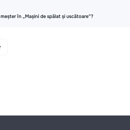
i meșter în „Mașini de spălat și uscătoare”?
r