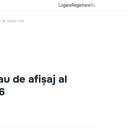
Logare
Registrare
Ru
 de spălat rufe
 de afișaj al
6