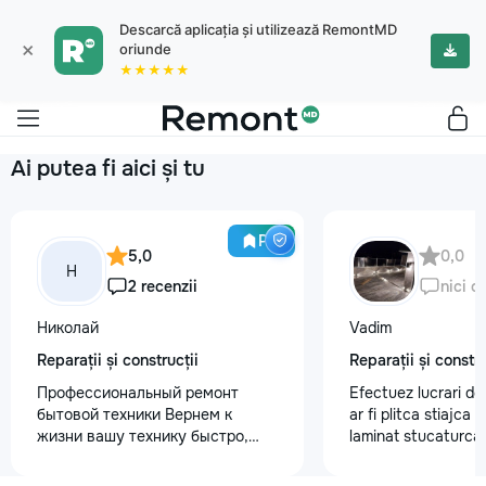
Descarcă aplicația și utilizează RemontMD
×
oriunde
★★★★★
Ai putea fi aici și tu
Pro
5,0
0,0
Н
2 recenzii
nici o
Николай
Vadim
Reparații și construcții
Reparații și constru
Профессиональный ремонт
Efectuez lucrari de
бытовой техники Вернем к
ar fi plitca stiajca
жизни вашу технику быстро,
laminat stucaturca.
честно и с гарантией! Мои
lemnu cum ar fi va
главные преимущества: ⏱️
nevoe apelati 068