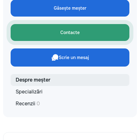
не включается? Не спешите
покупать новую! Спасем ваш
Găsește meșter
бюджет.
Contacte
Scrie un mesaj
Despre meșter
Specializări
Recenzii
0