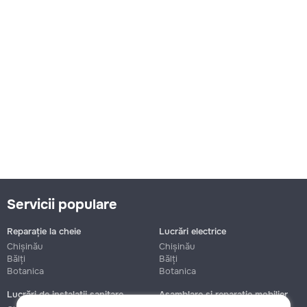
Servicii populare
Reparație la cheie
Lucrări electrice
Chișinău
Chișinău
Bălți
Bălți
Botanica
Botanica
Lucrări de instalații sanitare
Asamblare și reparație mobilier