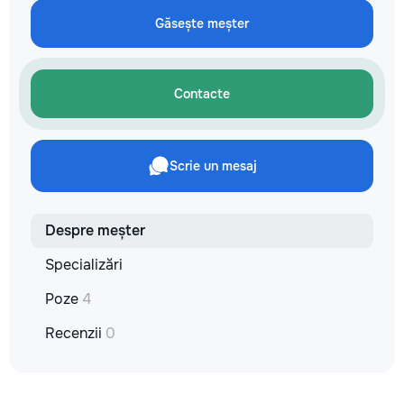
reparație veți răm
Găsește meșter
comunicațiilor ascu
fotografiile tuturor
importante. Curățe
profesională Predă
Contacte
apartamentul compl
pentru locuit – curat
fără deșeuri de con
Prețuri orientative 
Scrie un mesaj
materiale: Prețurile
producătorului, bran
categoria produsulu
porțelanată – de l
Despre meșter
lei/m² Laminat – d
lei/m² Materiale pen
Specializări
brute – de la 1 500
de apartament Uși i
Poze
4
la 2 500–7 000+ le
extensibil – de la 
Recenzii
0
Calitatea noastră –
dumneavoastră! Re
interiorul cât mai a
de proiectul de des