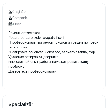
la fiecare detaliu.
pentru o consultație
Chișinău
deviz fără obligați
Companie
+373 603 31 178 Vi
| Telegram Disponibil
Liber
consultații și progr
Ремонт автостекол.
gratuit Consultanță
Repararea parbrizelor crapate fisuri.
Soluții pentru orice
*Профессиональный ремонт сколов и трещин по новой
Reparații executate
технологии.
responsabilitate. 
*Полировка лобового, бокового, заднего стекла, фар.
ideile în locuințe co
Удаление затиров от дворника
moderne și funcțion
многолетний опыт работы поможет решить вашу
noastră – liniștea ș
проблему!
dumneavoastră!
Доверьтесь профессионалам.
Specializări