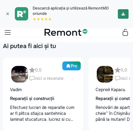
Descarcă aplicația și utilizează RemontMD
×
oriunde
★★★★★
Ai putea fi aici și tu
Pro
0,0
0,0
nici o recenzie
nici o
Vadim
Сергей Карась
Reparații și construcții
Reparații și constru
Efectuez lucrari de reparatie cum
Renovări de aparta
ar fi plitca stiajca santehnica
cheie” în Chișinău –
laminat stucaturca. lucrez si cu
până la mutare! Da
lemnu cum ar fi vagonca cine are
aveți un design-pro
nevoe apelati 068368379
problemă. Vă putem