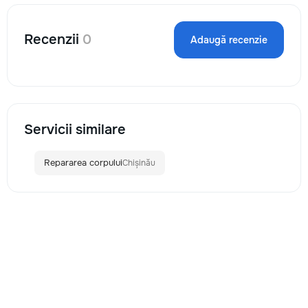
Recenzii
0
Adaugă recenzie
Servicii similare
Repararea corpului
Chișinău