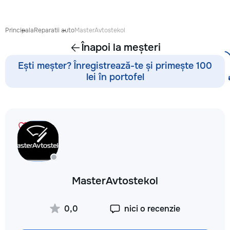
proiect de design p
pentru ca reparația 
confortabilă și ada
Principala
Reparatii auto
MasterAvtostekol
dumneavoastră. Co
Înapoi la meșteri
Garanție 1–2 ani În
contract, fixăm cost
Ești meșter? Înregistrează-te și primește 100
termenele lucrărilor
lei în portofel
garanție reală pent
lucrările executate
reducere Oferim red
materialele de const
finisaj prin furnizori
foto și video săptă
fiecare săptămână p
video de pe șantier
doriți, puteți vizita
obiectul și verifica
MasterAvtostekol
lucrărilor. Siguranț
ascunse Înainte de
fotografiem și măsu
0,0
nici o recenzie
electrică, țevile și 
comunicațiile ascu