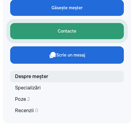
Găsește meșter
Contacte
Scrie un mesaj
Despre meșter
Specializări
Poze
2
Recenzii
0