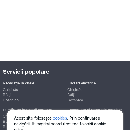
Servicii populare
Reparație la cheie
Lucrări electrice
Chișinău
Chișinău
Bălți
Bălți
Botanica
Botanica
Lucrări de instalații sanitare
Asamblare și reparație mobilier
Chișinău
Chișinău
Acest site folosește
cookies
. Prin continuarea
Bălți
Bălți
navigării, îți exprimi acordul asupra folosirii cookie-
Botanica
Botanica
urilor.