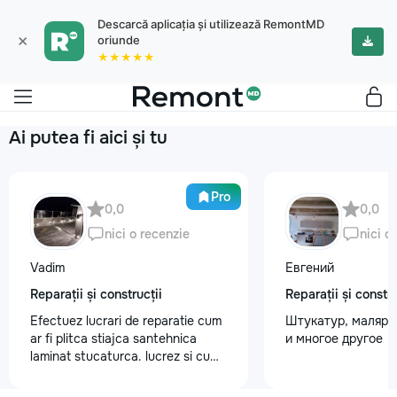
Descarcă aplicația și utilizează RemontMD
×
oriunde
★★★★★
Ai putea fi aici și tu
Pro
0,0
0,0
nici o recenzie
nici o
Vadim
Евгений
Reparații și construcții
Reparații și constru
Efectuez lucrari de reparatie cum
Штукатур, маляр ,
ar fi plitca stiajca santehnica
и многое другое
laminat stucaturca. lucrez si cu
lemnu cum ar fi vagonca cine are
nevoe apelati 068368379