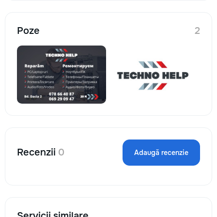
Poze
2
Recenzii
0
Adaugă recenzie
Servicii similare