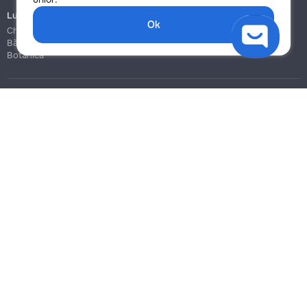
Lucrări de construcție și instalare
Ok
Chișinău
Bălți
Botanica
Blog
Reguli
Prețuri la servicii
Ajutor
Politica de confidențialitate
Cookies
Scrie în suport
info@remont.md
SRL "Br Team Pro"