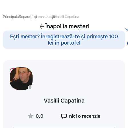
готовиться к экза
поступлению и до
личных образоват
Principala
Reparații și construcții
Vasilii Capatina
В нашей команде 
Înapoi la meșteri
квалифицированн
преподаватели по
Ești meșter? Înregistrează-te și primește 100
английскому язык
lei în portofel
языку, румынскому
биологии, химии, 
другим дисциплин
проходит онлайн 
интерактивной пл
использованием 
методик и индиви
подхода. Подбира
преподавателя с 
подготовки, целе
Vasilii Capatina
каждого ученика.
Индивидуальные з
мини-группы ✔ По
0,0
nici o recenzie
экзаменам и пост
Помощь по школь