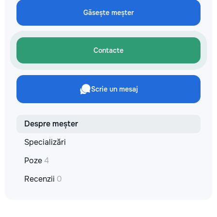
✔ Обучение взро
Găsește meșter
Бесплатный пробн
Contacte
Scrie un mesaj
Despre meșter
Specializări
Poze
4
Recenzii
0