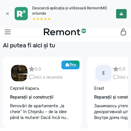
Descarcă aplicația și utilizează RemontMD
×
oriunde
★★★★★
Ai putea fi aici și tu
Pro
0,0
0,0
E
nici o recenzie
nici o
Сергей Карась
Erast
Reparații și construcții
Reparații și constru
Renovări de apartamente „la
Занимаюсь утепле
cheie” în Chișinău – de la idee
декоративной шту
până la mutare! Dacă încă nu
Внутри дома под к
aveți un design-proiect, nu este o
+37368535079
problemă. Vă putem realiza un