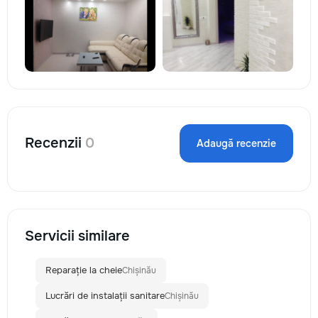
Recenzii
0
Adaugă recenzie
Servicii similare
Reparație la cheie
Chișinău
Lucrări de instalații sanitare
Chișinău