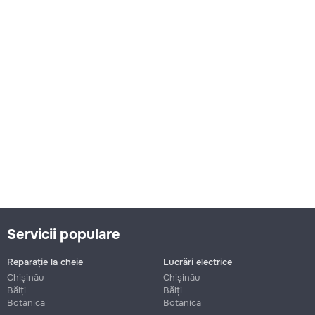
Servicii populare
Reparație la cheie
Lucrări electrice
Chișinău
Chișinău
Bălți
Bălți
Botanica
Botanica