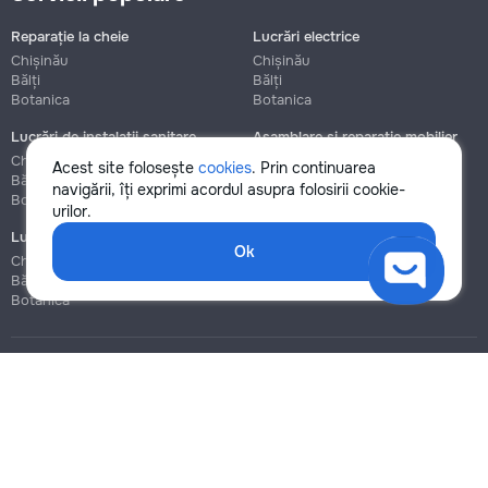
Reparație la cheie
Lucrări electrice
Chișinău
Chișinău
Bălți
Bălți
Botanica
Botanica
Lucrări de instalații sanitare
Asamblare și reparație mobilier
Chișinău
Chișinău
Acest site folosește
cookies
. Prin continuarea
Bălți
Bălți
navigării, îți exprimi acordul asupra folosirii cookie-
Botanica
Botanica
urilor.
Lucrări de construcție și instalare
Ok
Chișinău
Bălți
Botanica
Blog
Reguli
Prețuri la servicii
Ajutor
Politica de confidențialitate
Cookies