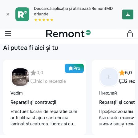
Descarcă aplicația și utilizează RemontMD
×
oriunde
★★★★★
Ai putea fi aici și tu
Pro
0,0
5,0
Н
nici o recenzie
2 rece
Vadim
Николай
Reparații și construcții
Reparații și constru
Efectuez lucrari de reparatie cum
Профессиональны
ar fi plitca stiajca santehnica
бытовой техники 
laminat stucaturca. lucrez si cu
жизни вашу техни
lemnu cum ar fi vagonca cine are
честно и с гарант
nevoe apelati 068368379
главные преимуще