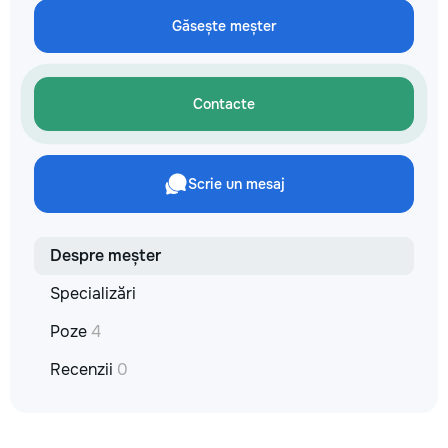
не включается? Н
Găsește meșter
покупать новую! 
бюджет.
Contacte
Scrie un mesaj
Despre meșter
Specializări
Poze
4
Recenzii
0