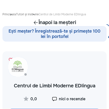
Выезд на дом: Раб
районах и пригоро
приедет в течение
Principala
Tutori și instruire
Centrul de Limbi Moderne EDlingua
после заявки. 📉 
Înapoi la meșteri
сервисных: Работ
посредников, поэ
Ești meșter? Înregistrează-te și primește 100
обойдется на 30–
lei în portofel
⚙️ Оригинальные з
Используем тольк
проверенные или 
аналоги. Что я ре
Стиральные и по
машины, сушильны
Электрические и 
плиты, духовые ш
Микроволновые пе
🧹 Пылесосы и ме
Centrul de Limbi Moderne EDlingua
техника Водонагр
Электропроводку и
связано с электри
0,0
nici o recenzie
Сантехнические р
техника сломалась