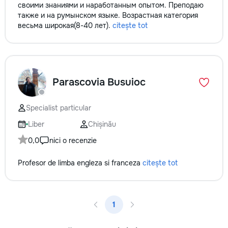
своими знаниями и наработанным опытом. Преподаю
также и на румынском языке. Возрастная категория
весьма широкая(8-40 лет).
citește tot
Parascovia Busuioc
Specialist particular
Liber
Chișinău
0,0
nici o recenzie
Profesor de limba engleza si franceza
citește tot
1