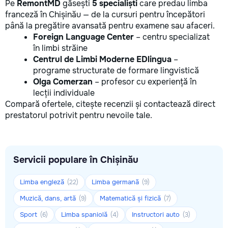
Pe
RemontMD
găsești
5 specialiști
care predau limba
franceză în Chișinău — de la cursuri pentru începători
până la pregătire avansată pentru examene sau afaceri.
Foreign Language Center
– centru specializat
în limbi străine
Centrul de Limbi Moderne EDlingua
–
programe structurate de formare lingvistică
Olga Comerzan
– profesor cu experiență în
lecții individuale
Compară ofertele, citește recenzii și contactează direct
prestatorul potrivit pentru nevoile tale.
Servicii populare în Chișinău
Limba engleză
Limba germană
(22)
(9)
Muzică, dans, artă
Matematică și fizică
(9)
(7)
Sport
Limba spaniolă
Instructori auto
(6)
(4)
(3)