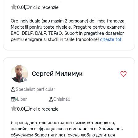
0,0
nici o recenzie
Ore individuale (sau maxim 2 persoane) de limba franceza.
Meditatii pentru toate nivelele. Pregatire pentru examene
BAC, DELF, DALF, TEFaQ. Suport in pregatirea dosarelor
pentru emigrare si studii in tarile francofone!
citește tot
Сергей Милимук
Specialist particular
Liber
Chișinău
0,0
nici o recenzie
Я преподаватель иностранных языков-немецкого,
английского, французского и испанского. Занимаюсь
обучением более пяти лет, очень люблю делиться