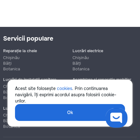
Servicii populare
Reparație la cheie
Lucrări electrice
Chișinău
Chișinău
Bălți
Bălți
Botanica
Botanica
Lucrări de instalații sanitare
Asamblare și reparație mobilier
Chișinău
Chișinău
Acest site folosește
cookies
. Prin continuarea
Bălți
Bălți
navigării, îți exprimi acordul asupra folosirii cookie-
Botanica
Botanica
urilor.
Lucrări de construcție și instalare
Ok
Chișinău
Bălți
Botanica