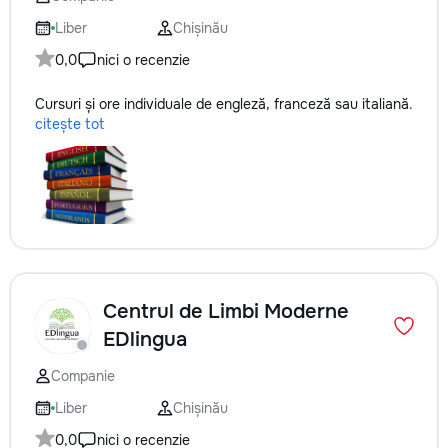
✔ Обучение взро
Бесплатный пробн
Liber
Chișinău
0,0
nici o recenzie
Cursuri și ore individuale de engleză, franceză sau italiană.
citește tot
Centrul de Limbi Moderne
EDlingua
Companie
Liber
Chișinău
0,0
nici o recenzie