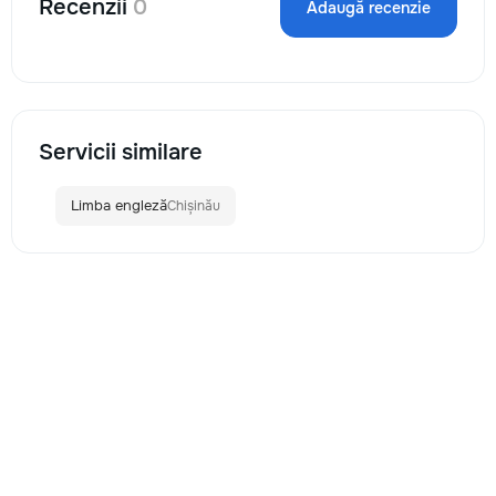
Recenzii
0
Adaugă recenzie
Servicii similare
Limba engleză
Chișinău