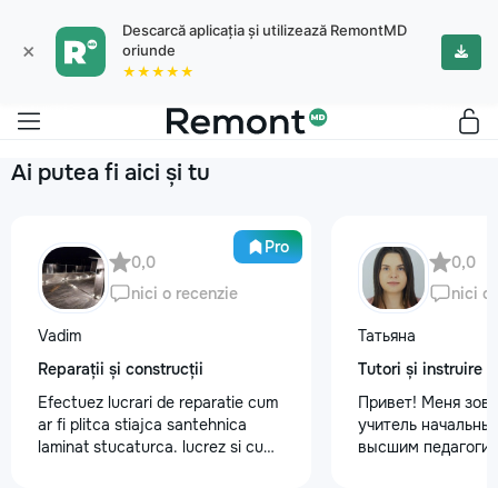
Descarcă aplicația și utilizează RemontMD
×
oriunde
★★★★★
Ai putea fi aici și tu
Pro
0,0
0,0
nici o recenzie
nici o
Vadim
Татьяна
Reparații și construcții
Tutori și instruire
Efectuez lucrari de reparatie cum
Привет! Меня зову
ar fi plitca stiajca santehnica
учитель начальных
laminat stucaturca. lucrez si cu
высшим педагогич
lemnu cum ar fi vagonca cine are
психологическим 
nevoe apelati 068368379
Обучаю с любовью