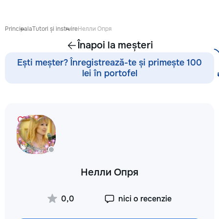
Предлагаю: Для м
качественную под
школе ✨ обучение
Principala
Tutori și instruire
Нелли Опря
письму, счёту ✨ р
Înapoi la meșteri
и логического мы
каллиграфия, орие
Ești meșter? Înregistrează-te și primește 100
пространстве, мо
lei în portofel
подготовка руки к
интересные игров
эмоционально-пси
подготовка к обу
школьников (1–4 кл
помощь по русско
математике, чтени
работа с трудност
обучении ⭐️ коррек
развитие речи Ка
Нелли Опря
особенный — я на
именно к вашему!
проходят весело, 
0,0
nici o recenzie
любовью к детям и
их развитии. Пиши