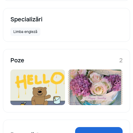
Specializări
Limba engleză
Poze
2