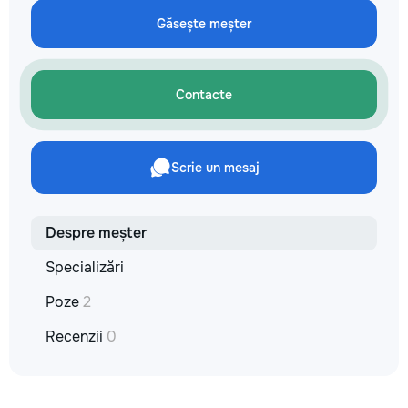
сообщения или зво
Găsește meșter
+37060597613 Обу
интересно! Давай
этот мир вместе!
заслуживает лучш
Contacte
Scrie un mesaj
Despre meșter
Specializări
Poze
2
Recenzii
0