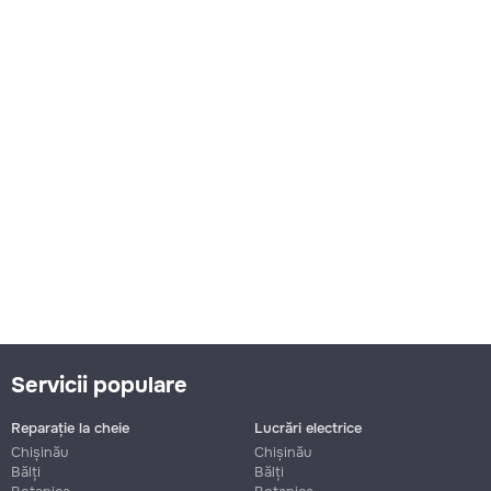
Servicii populare
Reparație la cheie
Lucrări electrice
Chișinău
Chișinău
Bălți
Bălți