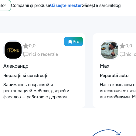
ilor
Companii și produse
Găsește meșter
Găsește sarcini
Blog
Pro
0,0
0,0
nici o recenzie
nici 
Александр
Max
Reparații și construcții
Reparatii auto
Занимаюсь покраской и
Наша компания п
реставрацией мебели, дверей и
высококачествен
фасадов — работаю с деревом
автомобилями. М
любой сложности. Что делаю: —
услуги полировки
реставрация старой и антикварной
восстановления 
мебели: шлифовка, восстановление
сколов и трещин 
покрытия, устранение сколов и
для обеспечения 
трещин — покраска и перекраска
Также выполняем
кухонных фасадов, гардеробных,
защитными пленк