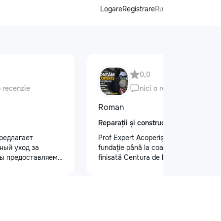
Logare
Registrare
Ru
0,0
o recenzie
nici o recenzie
Roman
Reparații și construcții
редлагает
Prof Expert Acoperiș – calitate de la
ный уход за
fundație până la coamă! Lucrare
ы предоставляем
finisată Centura de beton : •
 кузова для
Demontare acoperiș vechi • Montare
блеска, ремонт
acoperiș nou • Șeandramă de tip
на лобовом стекле
închis • Sistem pluvial complet Vrei și
безопасности.
tu un acoperiș sigur și durabil? Sună-
 оклейку
ne: +373 62 020 585
ами, полировку
#ProfExpertAcoperiș #AcoperișNou