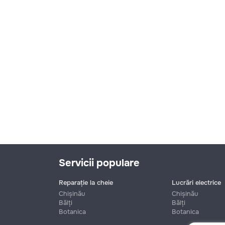
funcționale! Calitatea noastră –
liniștea și confortul dumneavoastră!
Servicii populare
Reparație la cheie
Lucrări electrice
Chișinău
Chișinău
Bălți
Bălți
Botanica
Botanica
Nume