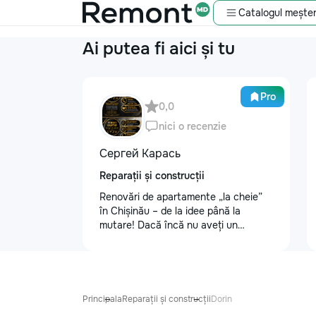
Catalogul meșter
Ai putea fi aici și tu
Pro
0,0
nici o recenzie
Сергей Карась
Reparații și construcții
Renovări de apartamente „la cheie”
în Chișinău – de la idee până la
mutare! Dacă încă nu aveți un
design-proiect, nu este o problemă.
Vă putem realiza un proiect de design
personalizat, pentru ca reparația să
fie clară, confortabilă și adaptată
bugetului dumneavoastră. Contract +
Principala
Reparații și construcții
Dorin
Garanție 1–2 ani Încheiem contract,