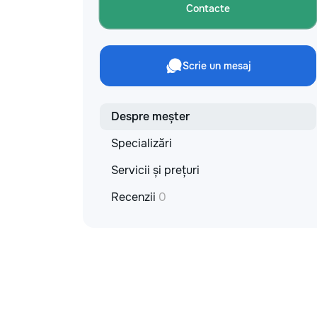
materiale: Prețurile depind de țara
Contacte
producătorului, brand, colecție și
categoria produsului. Gresie
porțelanată – de la 350–800+ lei/m²
Laminat – de la 180–450+ lei/m²
Scrie un mesaj
Materiale pentru lucrări brute – de la 1
500–2 500 lei/m² de apartament Uși
interioare – de la 2 500–7 000+
lei/set Tavan extensibil – de la 120–
Despre meșter
200 lei/m² Calitatea noastră –
Specializări
confortul dumneavoastră! Realizăm
interiorul cât mai aproape posibil de
Servicii și prețuri
proiectul de design, cu atenție la
fiecare detaliu. Contactați-ne pentru
Recenzii
0
o consultație gratuită și un deviz fără
obligații: 069 376 542 +373 603 31
178 Viber | WhatsApp | Telegram
Disponibili zilnic pentru consultații și
programări. Deviz gratuit Consultanță
profesională Soluții pentru orice buget
Reparații executate la timp și cu
responsabilitate. Transformăm ideile
în locuințe confortabile, moderne și