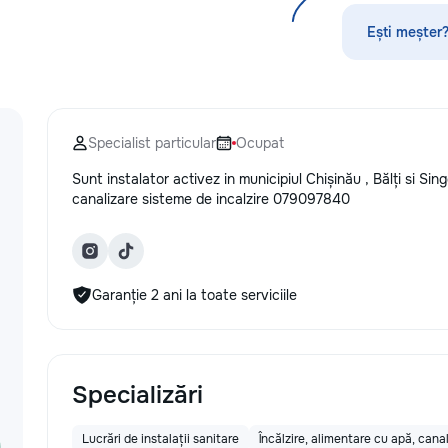
прихожих — покраска и
стекла для улуч
восстановление входных и
ремонт царапин н
Ești meșter?
межкомнатных дверей — резные и
Дополнительно п
решётчатые фасады, декоративные
выпрямление вмя
панно — перголы и садовые
нанесение защит
конструкции: защитная обработка,
тонировку в соот
покраска Работаю с массивом,
законодательств
Specialist particular
Ocupat
шпоном, МДФ. Подбираю цвет и
салона. Услуги п
финиш под интерьер — матовый,
и антихрому при
Sunt instalator activez in municipiul Chișinău , Bălți si Sin
глянец, патина, состаривание,
стиль, а защитна
canalizare sisteme de incalzire 079097840
тонировка под нужный оттенок
защищает от пов
дерева. Главное в моей работе —
придерживаемся
качество поверхности. Ровное
стандартов обсл
покрытие без подтёков и полос,
используя перед
аккуратные углы и кромки, чистая
Доверьте нам за
Garanție 2 ani la toate serviciile
работа с резьбой. Кишинёв и
автомобиле, и он
пригород. Выезд на замер,
вас долгие годы.
консультация по цвету и покрытию.
Specializări
Lucrări de instalații sanitare
Încălzire, alimentare cu apă, cana