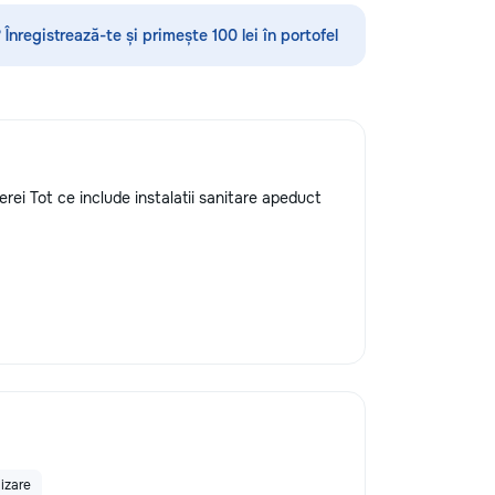
шения видимости и
#ConstrucțiiMoldova #Renovare
а кузове.
#RoofingMoldova #BeforeAfter
 Înregistrează-te și primește 100 lei în portofel
редлагаем
#LucrăriCalitative
тин без покраски,
ных составов,
ветствии с
ом и химчистку
о полировке хрома
дают автомобилю
gerei Tot ce include instalatii sanitare apeduct
я пленка на фары
реждений. Мы
 высоких
уживания,
овые технологии.
боту о вашем
 будет радовать
lizare