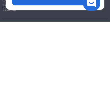
Chișinău
Bălți
Botanica
Blog
Reguli
Prețuri la servicii
Ajutor
Politica de confidențialitate
Cookies
Scrie în suport
info@remont.md
SRL "Br Team Pro"