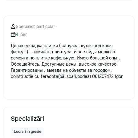
Specialist particular
Liber
Делаю укладка плитки ( санузел, кухня под ключ
фартук.) - ламинат, плинтуса, и все виды мелкого
ремонта по плитке кафельную. Имею большой опыт.
Обращайтесь. Доступные цены, высокое качество,
Гарантированы . выезда на объекты за городом.
constructie cu teracota(băi,scări,podea) 061207472 Igor
Specializări
Lucrări în gresie