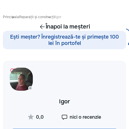
готовиться к экза
поступлению и до
личных образоват
Principala
Reparații și construcții
Igor
В нашей команде 
Înapoi la meșteri
квалифицированн
преподаватели по
Ești meșter? Înregistrează-te și primește 100
английскому язык
lei în portofel
языку, румынскому
биологии, химии, 
другим дисциплин
проходит онлайн 
интерактивной пл
использованием 
методик и индиви
подхода. Подбира
преподавателя с 
подготовки, целе
Igor
каждого ученика.
Индивидуальные з
мини-группы ✔ По
0,0
nici o recenzie
экзаменам и пост
Помощь по школь