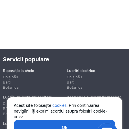
Servicii populare
Reparație la cheie
Lucrări electrice
Chișinău
Chișinău
Bălți
Bălți
Botanica
Botanica
Lucrări de instalații sanitare
Asamblare și reparație mobilier
Chișinău
Chișinău
Acest site folosește
cookies
. Prin continuarea
Bălți
Bălți
navigării, îți exprimi acordul asupra folosirii cookie-
Botanica
Botanica
urilor.
Lucrări de construcție și instalare
Ok