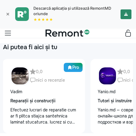
Descarcă aplicația și utilizează RemontMD
×
oriunde
★★★★★
Ai putea fi aici și tu
Pro
0,0
0,0
nici o recenzie
nici o
Vadim
Yanio.md
Reparații și construcții
Tutori și instruire
Efectuez lucrari de reparatie cum
Yanio.md — совре
ar fi plitca stiajca santehnica
онлайн-школа для 
laminat stucaturca. lucrez si cu
подростков и взр
lemnu cum ar fi vagonca cine are
помогаем ученика
nevoe apelati 068368379
знания по школьн