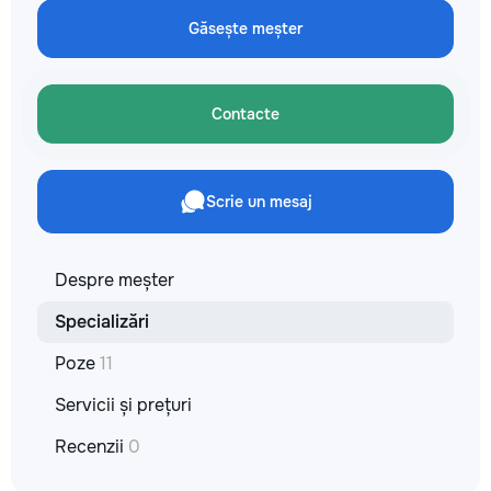
✔ Обучение взро
Găsește meșter
Бесплатный пробн
Contacte
Scrie un mesaj
Despre meșter
Specializări
Poze
11
Servicii și prețuri
Recenzii
0