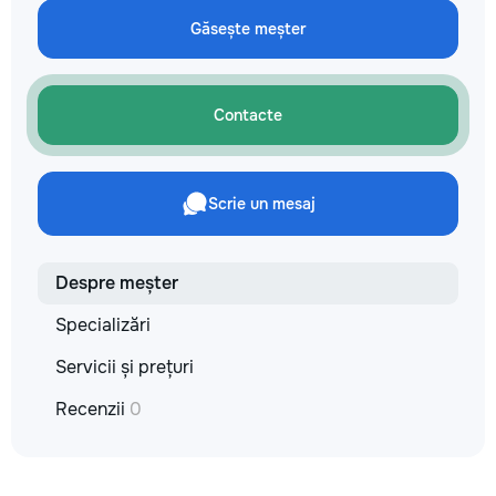
технологии. Дове
Găsește meșter
заботу о вашем а
он будет радовать
годы.
Contacte
Scrie un mesaj
Despre meșter
Specializări
Servicii și prețuri
Recenzii
0