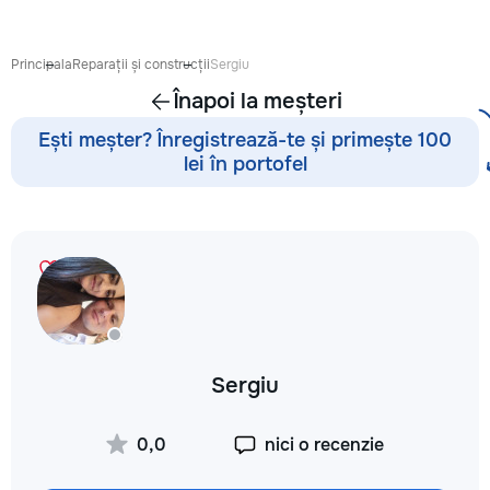
восстановления б
сколов и трещин 
стекле для обеспе
Principala
Reparații și construcții
Sergiu
безопасности. Та
Înapoi la meșteri
оклейку защитным
полировку стекла 
Ești meșter? Înregistrează-te și primește 100
улучшения видимо
lei în portofel
царапин на кузове
Дополнительно пр
выпрямление вмят
покраски, нанесе
составов, тониров
соответствии с
законодательство
салона. Услуги по
хрома и антихром
автомобилю стиль
Sergiu
пленка на фары з
повреждений. Мы
придерживаемся 
0,0
nici o recenzie
стандартов обслу
используя передо