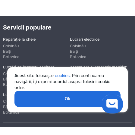
Servicii populare
Reparație la cheie
Lucrări electrice
Chișinău
Chișinău
Bălți
Bălți
Botanica
Botanica
Lucrări de instalații sanitare
Asamblare și reparație mobilier
Chișinău
Chișinău
Acest site folosește
cookies
. Prin continuarea
Bălți
Bălți
navigării, îți exprimi acordul asupra folosirii cookie-
Botanica
Botanica
urilor.
Lucrări de construcție și instalare
Ok
Chișinău
Bălți
Botanica
Blog