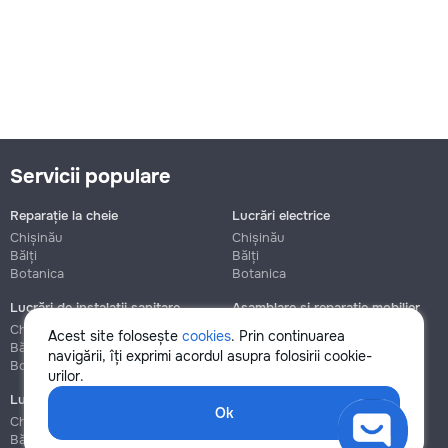
Servicii populare
Reparație la cheie
Lucrări electrice
Chișinău
Chișinău
Bălți
Bălți
Botanica
Botanica
Lucrări de instalații sanitare
Asamblare și reparație mobilier
Chișinău
Chișinău
Acest site folosește
cookies
. Prin continuarea
Bălți
Bălți
navigării, îți exprimi acordul asupra folosirii cookie-
Botanica
Botanica
urilor.
Lucrări de construcție și instalare
Ok
Chișinău
Bălți