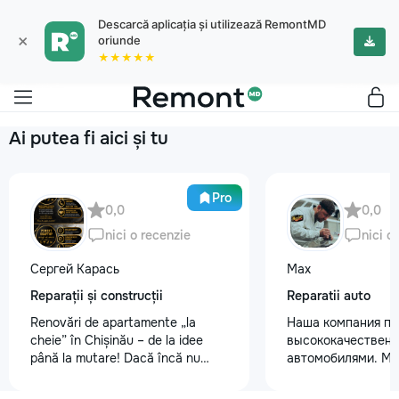
Descarcă aplicația și utilizează RemontMD
×
oriunde
★★★★★
Ai putea fi aici și tu
Pro
0,0
0,0
nici o recenzie
nici o
Сергей Карась
Max
Reparații și construcții
Reparatii auto
Renovări de apartamente „la
Наша компания пр
cheie” în Chișinău – de la idee
высококачественн
până la mutare! Dacă încă nu
автомобилями. М
aveți un design-proiect, nu este o
предоставляем ус
problemă. Vă putem realiza un
полировки кузова 