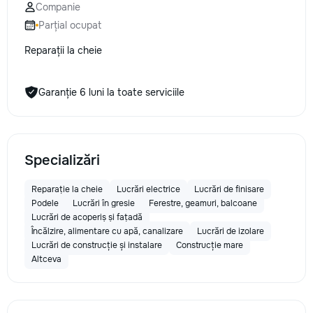
Companie
la fiecare detaliu. Contactați-ne
Parțial ocupat
pentru o consultație gratuită și un
deviz fără obligații: 069 376 542
Reparații la cheie
+373 603 31 178 Viber | WhatsApp
| Telegram Disponibili zilnic pentru
consultații și programări. Deviz
Garanție 6 luni la toate serviciile
gratuit Consultanță profesională
Soluții pentru orice buget
Reparații executate la timp și cu
responsabilitate. Transformăm
ideile în locuințe confortabile,
Specializări
moderne și funcționale! Calitatea
noastră – liniștea și confortul
Reparație la cheie
Lucrări electrice
Lucrări de finisare
dumneavoastră!
Podele
Lucrări în gresie
Ferestre, geamuri, balcoane
Lucrări de acoperiș și fațadă
Încălzire, alimentare cu apă, canalizare
Lucrări de izolare
Lucrări de construcție și instalare
Construcție mare
Altceva