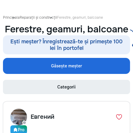
восстановления б
сколов и трещин 
стекле для обеспе
Principala
Reparații și construcții
Ferestre, geamuri, balcoane
безопасности. Та
Ferestre, geamuri, balcoane
оклейку защитным
полировку стекла 
улучшения видимо
Ești meșter? Înregistrează-te și primește 100
царапин на кузове
lei în portofel
Дополнительно пр
выпрямление вмят
покраски, нанесе
Găsește meșter
составов, тониров
соответствии с
законодательство
Categorii
салона. Услуги по
хрома и антихром
автомобилю стиль
пленка на фары з
повреждений. Мы
Евгений
придерживаемся 
стандартов обслу
используя передо
Pro