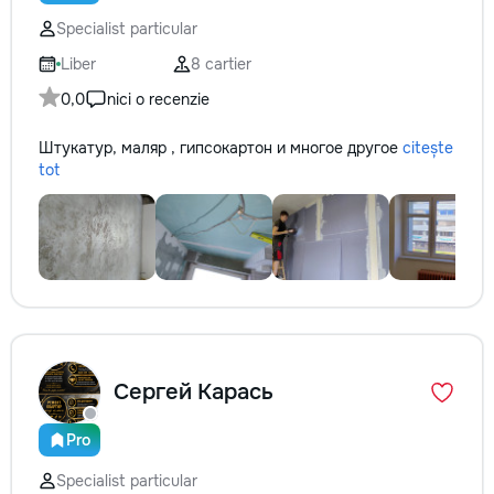
технологии. Дове
Specialist particular
заботу о вашем а
он будет радовать
Liber
8 cartier
годы.
0,0
nici o recenzie
Штукатур, маляр , гипсокартон и многое другое
citește
tot
Сергей Карась
Pro
Specialist particular