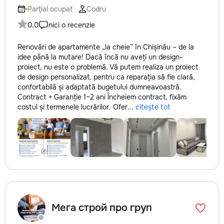
Parțial ocupat
Codru
0,0
nici o recenzie
Renovări de apartamente „la cheie” în Chișinău – de la
idee până la mutare! Dacă încă nu aveți un design-
proiect, nu este o problemă. Vă putem realiza un proiect
de design personalizat, pentru ca reparația să fie clară,
confortabilă și adaptată bugetului dumneavoastră.
Contract + Garanție 1–2 ani Încheiem contract, fixăm
costul și termenele lucrărilor. Ofer...
citește tot
Мега строй про груп