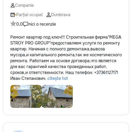
Companie
Parțial ocupat
Dumbrava
0,0
nici o recenzie
Ремонт квартир под ключ!!! Строительная фирма"MEGA
STROY PRO GROUP"предоставляем услуги по ремонту
квартир. Начиная с полного демонтажа,вывоза
мусора,и капитального ремонта,так же косметического
ремонта. Работаем на основе договора,что является
для вас гарантией качества проведенных работ,
сроков,и ответственности. Наш телефон: +37361127171
Иван Степанович.
citește tot