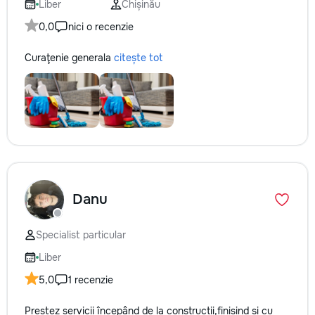
Liber
Chișinău
0,0
nici o recenzie
Curaţenie generala
citește tot
Danu
Specialist particular
Liber
5,0
1 recenzie
Prestez servicii începând de la construcții,finisind și cu