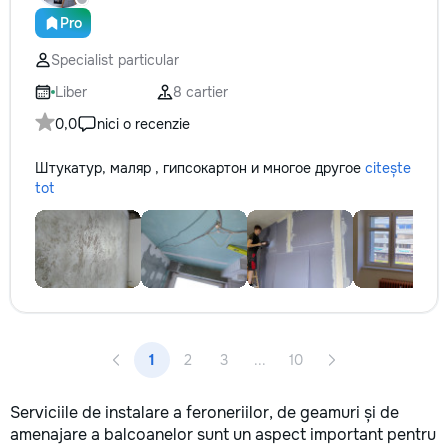
Pro
Specialist particular
Liber
8 cartier
0,0
nici o recenzie
Штукатур, маляр , гипсокартон и многое другое
citește
tot
1
2
3
...
10
Serviciile de instalare a feroneriilor, de geamuri și de
amenajare a balcoanelor sunt un aspect important pentru