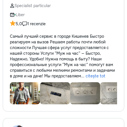
Specialist particular
Liber
5,0
1 recenzie
Самый лучший сервис в городе Кишенев Быстро
реагируем на вызов Решаем работы почти любой
сложности Лучшая сфера услуг предоставляется с
нашей стороны Услуги “Муж на час” — Быстро,
Надежно, Удобно! Нужна помощь в быту? Наши
профессиональные услуги “Муж на час” помогут вам
справиться с любыми мелкими ремонтами и задачами
в доме и на даче! Мы предоставляем...
citește tot