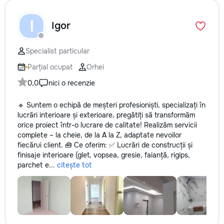
I
Igor
Specialist particular
Parțial ocupat
Orhei
0,0
nici o recenzie
🔹 Suntem o echipă de meșteri profesioniști, specializați în
lucrări interioare și exterioare, pregătiți să transformăm
orice proiect într-o lucrare de calitate! Realizăm servicii
complete – la cheie, de la A la Z, adaptate nevoilor
fiecărui client. 🧰 Ce oferim: ✅ Lucrări de construcții și
finisaje interioare (glet, vopsea, gresie, faianță, rigips,
parchet e...
citește tot