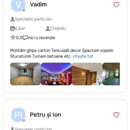
V
Vadim
Specialist particular
Liber
Chișinău
0,0
nici o recenzie
Montăm ghips carton Tencuială decor Șpacluim vopsim
Stucaturim Turnam betoane etc.
citește tot
PI
Petru și Ion
Specialist particular