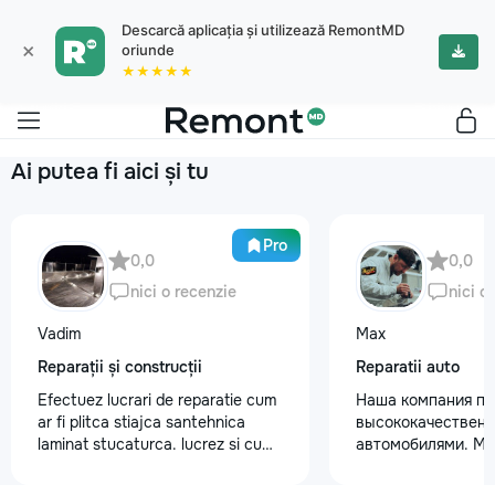
Descarcă aplicația și utilizează RemontMD
×
oriunde
★★★★★
Ai putea fi aici și tu
Pro
0,0
0,0
nici o recenzie
nici o
Vadim
Max
Reparații și construcții
Reparatii auto
Efectuez lucrari de reparatie cum
Наша компания пр
ar fi plitca stiajca santehnica
высококачественн
laminat stucaturca. lucrez si cu
автомобилями. М
lemnu cum ar fi vagonca cine are
предоставляем ус
nevoe apelati 068368379
полировки кузова 