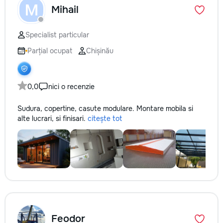
M
Mihail
Specialist particular
Parțial ocupat
Chișinău
0,0
nici o recenzie
Sudura, copertine, casute modulare. Montare mobila si
alte lucrari, si finisari.
citește tot
Feodor