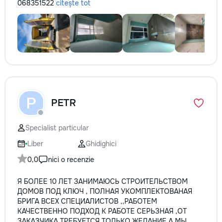
068351522
citește tot
P
PETR
Specialist particular
Liber
Ghidighici
0,0
nici o recenzie
Я БОЛЕЕ 10 ЛЕТ ЗАНИМАЮСЬ СТРОИТЕЛЬСТВОМ
ДОМОВ ПОД КЛЮЧ , ПОЛНАЯ УКОМПЛЕКТОВАНАЯ
БРИГА ВСЕХ СПЕЦИАЛИСТОВ ,,РАБОТЕМ
КАЧЕСТВЕННО ПОДХОД К РАБОТЕ СЕРЬЗНАЯ ,ОТ
ЗАКАЗЧИКА ТРЕБУЕТСЯ ТОЛЬКО ЖЕЛАНИЕ А МЫ