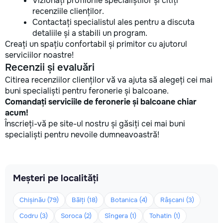
Vizionați profilurile specialiștilor și citiți
recenziile clienților.
Contactați specialistul ales pentru a discuta
detaliile și a stabili un program.
Creați un spațiu confortabil și primitor cu ajutorul
serviciilor noastre!
Recenzii și evaluări
Citirea recenziilor clienților vă va ajuta să alegeți cei mai
buni specialiști pentru feronerie și balcoane.
Comandați serviciile de feronerie și balcoane chiar
acum!
Înscrieți-vă pe site-ul nostru și găsiți cei mai buni
specialiști pentru nevoile dumneavoastră!
Meșteri pe localități
Chișinău (79)
Bălți (18)
Botanica (4)
Râșcani (3)
Codru (3)
Soroca (2)
Sîngera (1)
Tohatin (1)