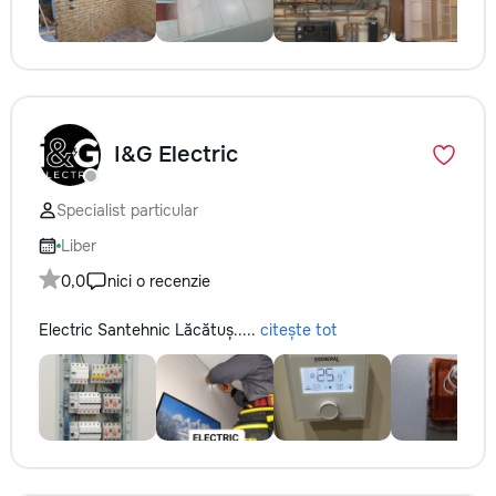
I&G Electric
Specialist particular
Liber
0,0
nici o recenzie
Electric Santehnic Lăcătuș.....
citește tot