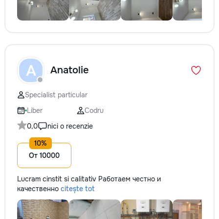
A
Anatolie
Specialist particular
Liber
Codru
0,0
nici o recenzie
От 10000
Lucram cinstit si calitativ Работаем честно и
качественно
citește tot