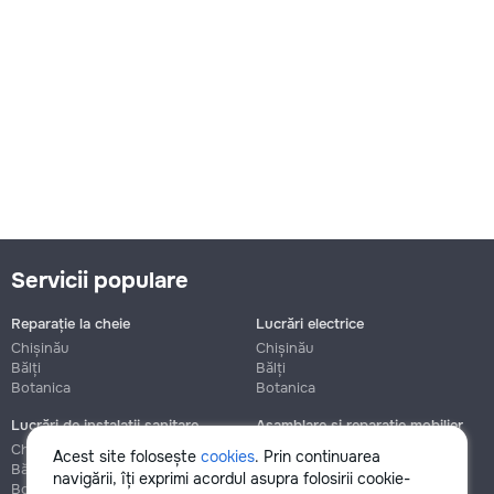
Servicii populare
Reparație la cheie
Lucrări electrice
Chișinău
Chișinău
Bălți
Bălți
Botanica
Botanica
Lucrări de instalații sanitare
Asamblare și reparație mobilier
Chișinău
Chișinău
Acest site folosește
cookies
. Prin continuarea
Bălți
Bălți
navigării, îți exprimi acordul asupra folosirii cookie-
Botanica
Botanica