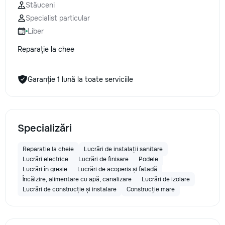
Stăuceni
la fiecare detaliu. Contactați-ne
Specialist particular
pentru o consultație gratuită și un
deviz fără obligații: 069 376 542
Liber
+373 603 31 178 Viber | WhatsApp
| Telegram Disponibili zilnic pentru
Reparație la chee
consultații și programări. Deviz
gratuit Consultanță profesională
Soluții pentru orice buget
Garanție 1 lună la toate serviciile
Reparații executate la timp și cu
responsabilitate. Transformăm
ideile în locuințe confortabile,
moderne și funcționale! Calitatea
Specializări
noastră – liniștea și confortul
dumneavoastră!
Reparație la cheie
Lucrări de instalații sanitare
Lucrări electrice
Lucrări de finisare
Podele
Lucrări în gresie
Lucrări de acoperiș și fațadă
Încălzire, alimentare cu apă, canalizare
Lucrări de izolare
Lucrări de construcție și instalare
Construcție mare