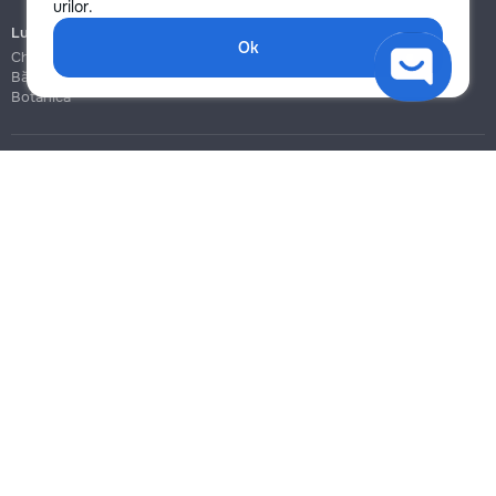
urilor.
Lucrări de construcție și instalare
Ok
Chișinău
Bălți
Botanica
Blog
Reguli
Prețuri la servicii
Ajutor
Politica de confidențialitate
Cookies
Scrie în suport
info@remont.md