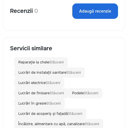
Recenzii
0
Adaugă recenzie
Servicii similare
Reparație la cheie
Stăuceni
Lucrări de instalații sanitare
Stăuceni
Lucrări electrice
Stăuceni
Lucrări de finisare
Podele
Stăuceni
Stăuceni
Lucrări în gresie
Stăuceni
Lucrări de acoperiș și fațadă
Stăuceni
Încălzire, alimentare cu apă, canalizare
Stăuceni