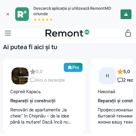
Descarcă aplicația și utilizează RemontMD
×
oriunde
★★★★★
Ai putea fi aici și tu
Pro
0,0
5,0
Н
nici o recenzie
2 rece
Сергей Карась
Николай
Reparații și construcții
Reparații și constru
Renovări de apartamente „la
Профессиональны
cheie” în Chișinău – de la idee
бытовой техники 
până la mutare! Dacă încă nu
жизни вашу техни
aveți un design-proiect, nu este o
честно и с гарант
problemă. Vă putem realiza un
главные преимуще