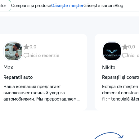
ilor
Companii și produse
Găsește meșter
Găsește sarcini
Blog
0,0
0,0
nici o recenzie
nici 
Max
Nikita
Reparatii auto
Reparații și constr
Наша компания предлагает
Echipa de meșteri c
высококачественный уход за
domeniul construcți
автомобилями. Мы предоставляем
fi : • tencuială &
услуги полировки кузова для
•lucrări de finisare
восстановления блеска, ремонт
mecanizată •vopse
сколов и трещин на лобовом стекле
mecanizată •tapete
для обеспечения безопасности.
sticlă •lucrări de 
Также выполняем оклейку
•Armstrong •Fațad
защитными пленками, полировку
•Gresie și faianță 