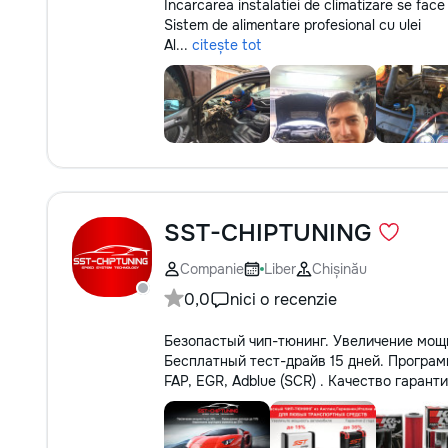
Incarcarea instalatiei de climatizare se fac
Sistem de alimentare profesional cu ulei
Al...
citește tot
SST-CHIPTUNING
Companie
Liber
Chișinău
0,0
nici o recenzie
Безопастый чип-тюнинг. Увеличение мощ
Бесплатный тест-драйв 15 дней. Програ
FAP, EGR, Adblue (SCR) . Качество гарант