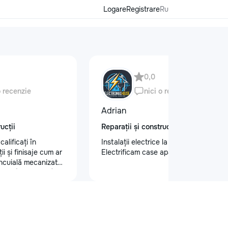
Logare
Registrare
Ru
0,0
o recenzie
nici o recenzie
Adrian
ucții
Reparații și construcții
alificați în
Instalații electrice la cel mai înalt nivel
i și finisaje cum ar
Electrificam case apartamente oficii
tencuială mecanizată
 glet (Spakliovka)
a manuală și
 și tapet fibră de
gips-carton
e personalizate
•Electicitate