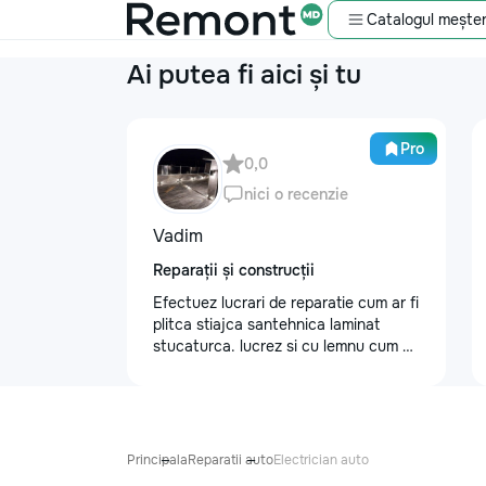
Catalogul meșter
Ai putea fi aici și tu
Pro
0,0
nici o recenzie
Vadim
Reparații și construcții
Efectuez lucrari de reparatie cum ar fi
plitca stiajca santehnica laminat
stucaturca. lucrez si cu lemnu cum ar
fi vagonca cine are nevoe apelati
068368379
Principala
Reparatii auto
Electrician auto