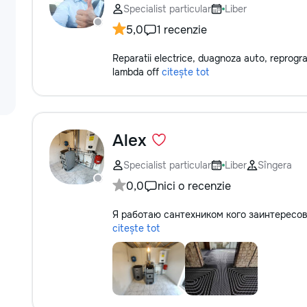
Specialist particular
Liber
5,0
1 recenzie
Reparatii electrice, duagnoza auto, reprogra
lambda off
citește tot
Alex
Specialist particular
Liber
Sîngera
0,0
nici o recenzie
Я работаю сантехником кого заинтересо
citește tot