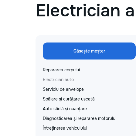
Electrician 
Găsește meșter
Repararea corpului
Electrician auto
Serviciu de anvelope
Spălare și curățare uscată
Auto sticlă și nuanțare
Diagnosticarea și repararea motorului
Întreținerea vehiculului