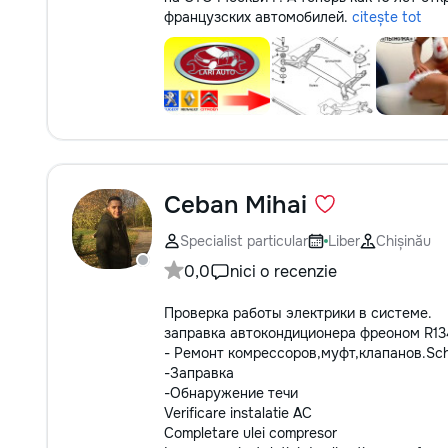
французских автомобилей.
citește tot
Ceban Mihai
Specialist particular
Liber
Chișinău
0,0
nici o recenzie
Проверка работы электрики в системе.
заправка автокондиционера фреоном R13
- Ремонт комрессоров,муфт,клапанов.Schi
-Заправка
-Обнаружение течи
Verificare instalatie AC
Completare ulei compresor