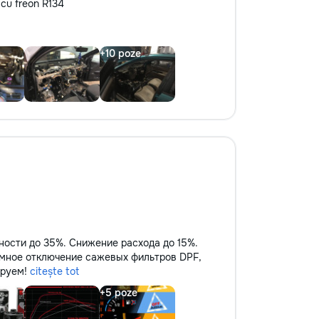
e cu freon R134
ности до 35%. Снижение расхода до 15%.
ммное отключение сажевых фильтров DPF,
ируем!
citește tot