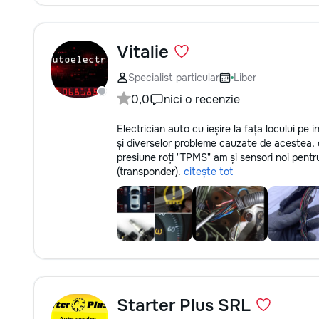
Vitalie
Specialist particular
Liber
0,0
nici o recenzie
Electrician auto cu ieșire la fața locului pe i
și diverselor probleme cauzate de acestea, 
presiune roți "TPMS" am și sensori noi pentru
(transponder).
citește tot
Starter Plus SRL