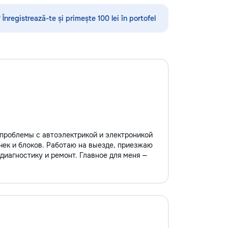
•Demolări
 Înregistrează-te și primește 100 lei în portofel
проблемы с автоэлектрикой и электроникой
ечек и блоков. Работаю на выезде, приезжаю
иагностику и ремонт. Главное для меня —