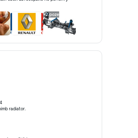
4
mb radiator.