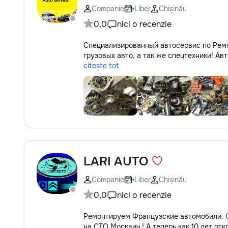
Companie
Liber
Chișinău
0,0
nici o recenzie
Специализированный автосервис по Ремо
грузовых авто, а так же спецтехники! Ав
citește tot
LARI AUTO
Companie
Liber
Chișinău
0,0
nici o recenzie
Ремонтируем Французские автомобили. О
на СТО Москвич ! А теперь как 10 лет от