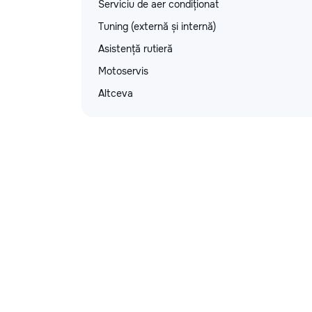
Serviciu de aer condiționat
Tuning (externă și internă)
Asistență rutieră
Motoservis
Altceva