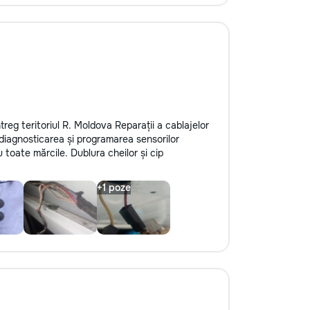
ntreg teritoriul R. Moldova Reparații a cablajelor
diagnosticarea și programarea sensorilor
 toate mărcile. Dublura cheilor și cip