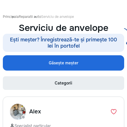
acoperisului - Demo
metalice - Decopert
tencuiala,gresie,fai
Principala
Reparatii auto
Serviciu de anvelope
sapa - Decapare dif
Serviciu de anvelope
suprafete - Demon
parchet,sapă,teraco
curatenie subsol la 
Ești meșter? Înregistrează-te și primește 100
lei în portofel
Găsește meșter
Categorii
Alex
Specialist particular