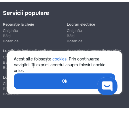
Servicii populare
Reparație la cheie
Lucrări electrice
Chișinău
Chișinău
Bălți
Bălți
Botanica
Botanica
Lucrări de instalații sanitare
Asamblare și reparație mobilier
Chișinău
Chișinău
Acest site folosește
cookies
. Prin continuarea
Bălți
Bălți
navigării, îți exprimi acordul asupra folosirii cookie-
Botanica
Botanica
urilor.
Lucrări de construcție și instalare
Ok
Chișinău
Bălți
Botanica
Blog
Reguli
Prețuri la servicii