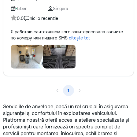
Liber
Sîngera
0,0
nici o recenzie
Я работаю сантехником кого заинтересовала звоните
по номеру или пишите SMS
citește tot
1
Serviciile de anvelope joacă un rol crucial în asigurarea
siguranței și confortului în exploatarea vehiculului.
Platforma noastră oferă acces la ateliere specializate și
profesioniști care furnizează un spectru complet de
servicii pentru montarea, înlocuirea, echilibrarea și