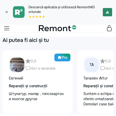
Descarcă aplicația și utilizează RemontMD
×
oriunde
★★★★★
Ai putea fi aici și tu
Pro
0,0
0,0
TA
nici o recenzie
nici o
Евгений
Tanasiev Artur
Reparații și construcții
Reparații și constru
Штукатур, маляр , гипсокартон
Suntem o echipa ra
и многое другое
oferim urmatoarele 
Demolari case balc
Demolare fundatii, 
beton,ziduri. demo