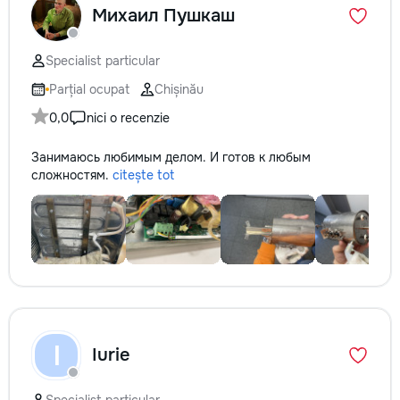
Михаил Пушкаш
Specialist particular
Parțial ocupat
Chișinău
0,0
nici o recenzie
Занимаюсь любимым делом. И готов к любым
сложностям.
citește tot
I
Iurie