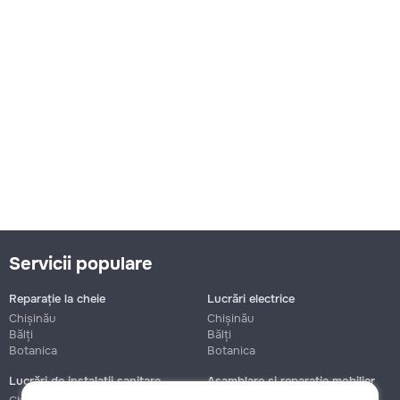
Servicii populare
Reparație la cheie
Lucrări electrice
Chișinău
Chișinău
Bălți
Bălți
Botanica
Botanica
Lucrări de instalații sanitare
Asamblare și reparație mobilier