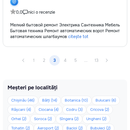
0,0
nici o recenzie
Мелкий бытовой ремонт Электрика Сантехника Мебель
Бытовая техника Ремонт автоматических ворот Ремонт
автоматических шлагбаумов
citește tot
1
2
3
4
5
...
13
Meșteri pe localități
Chișinău (46)
Bălți (14)
Botanica (10)
Buiucani (6)
Râșcani (4)
Ciocana (4)
Codru (3)
Cricova (2)
Orhei (2)
Soroca (2)
Sîngera (2)
Ungheni (2)
Tohatin (2)
Aeroport (2)
Bacioi (2)
Bubuieci (2)