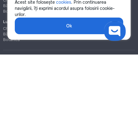
Chișinău
Chișinău
Acest site folosește
cookies
. Prin continuarea
Bălți
Bălți
navigării, îți exprimi acordul asupra folosirii cookie-
Botanica
Botanica
urilor.
Lucrări de construcție și instalare
Ok
Chișinău
Bălți
Botanica
Blog
Reguli
Prețuri la servicii
Ajutor
Politica de confidențialitate
Cookies