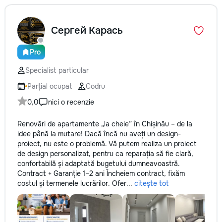
Сергей Карась
Pro
Specialist particular
Parțial ocupat
Codru
0,0
nici o recenzie
Renovări de apartamente „la cheie” în Chișinău – de la
idee până la mutare! Dacă încă nu aveți un design-
proiect, nu este o problemă. Vă putem realiza un proiect
de design personalizat, pentru ca reparația să fie clară,
confortabilă și adaptată bugetului dumneavoastră.
Contract + Garanție 1–2 ani Încheiem contract, fixăm
costul și termenele lucrărilor. Ofer...
citește tot