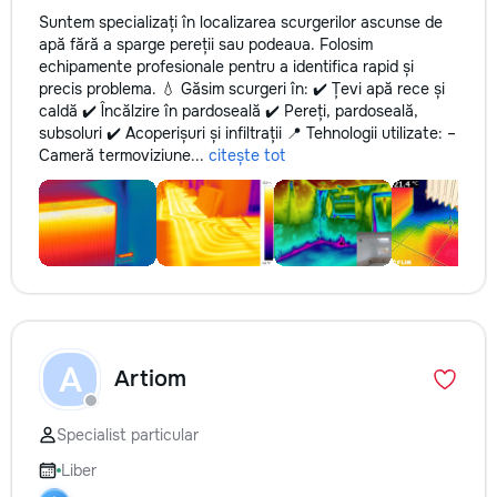
Suntem specializați în localizarea scurgerilor ascunse de
apă fără a sparge pereții sau podeaua. Folosim
echipamente profesionale pentru a identifica rapid și
precis problema. 💧 Găsim scurgeri în: ✔️ Țevi apă rece și
caldă ✔️ Încălzire în pardoseală ✔️ Pereți, pardoseală,
subsoluri ✔️ Acoperișuri și infiltrații 📍 Tehnologii utilizate: –
Cameră termoviziune...
citește tot
A
Artiom
Specialist particular
Liber