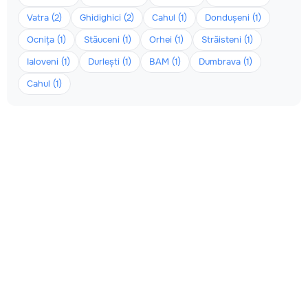
Vatra (2)
Ghidighici (2)
Cahul (1)
Dondușeni (1)
Ocnița (1)
Stăuceni (1)
Orhei (1)
Străisteni (1)
Ialoveni (1)
Durlești (1)
BAM (1)
Dumbrava (1)
Cahul (1)