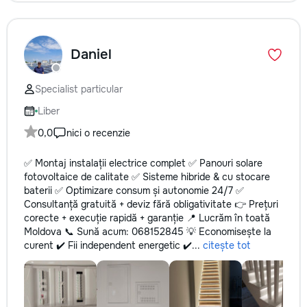
Daniel
Specialist particular
Liber
0,0
nici o recenzie
✅ Montaj instalații electrice complet ✅ Panouri solare
fotovoltaice de calitate ✅ Sisteme hibride & cu stocare
baterii ✅ Optimizare consum și autonomie 24/7 ✅
Consultanță gratuită + deviz fără obligativitate 👉 Prețuri
corecte + execuție rapidă + garanție 📍 Lucrăm în toată
Moldova 📞 Sună acum: 068152845 💡 Economisește la
curent ✔️ Fii independent energetic ✔️...
citește tot