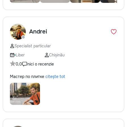
Andrei
Specialist particular
Liber
Chișinău
0,0
nici o recenzie
Мастер по плитке
citește tot