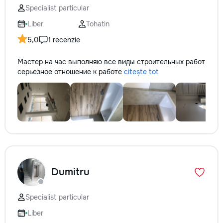
Specialist particular
Liber
Tohatin
5,0
1 recenzie
Мастер на час выполняю все виды строительных работ
серьезное отношение к работе
citește tot
Dumitru
Specialist particular
Liber