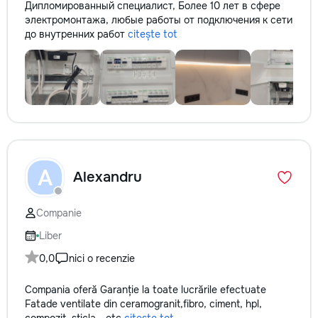
Дипломированный специалист, Более 10 лет в сфере
электромонтажа, любые работы от подключения к сети
до внутренних работ
citește tot
A
Alexandru
Companie
Liber
0,0
nici o recenzie
Compania oferă Garanție la toate lucrările efectuate
Fatade ventilate din ceramogranit,fibro, ciment, hpl,