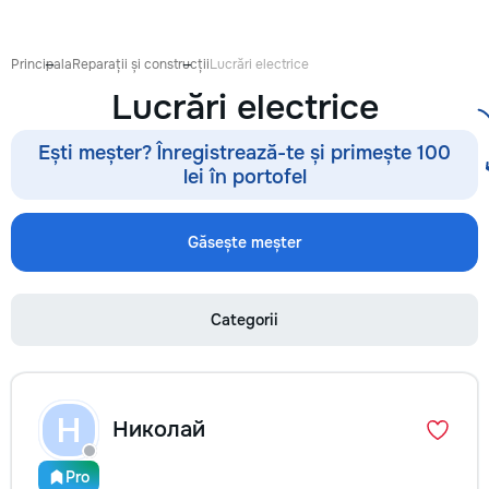
готовиться к экза
поступлению и до
личных образоват
Principala
Reparații și construcții
Lucrări electrice
В нашей команде 
Lucrări electrice
квалифицированн
преподаватели по
английскому язык
Ești meșter? Înregistrează-te și primește 100
языку, румынскому
lei în portofel
биологии, химии, 
другим дисциплин
проходит онлайн 
Găsește meșter
интерактивной пл
использованием 
методик и индиви
Categorii
подхода. Подбира
преподавателя с 
подготовки, целе
каждого ученика.
Индивидуальные з
Н
Николай
мини-группы ✔ По
экзаменам и пост
Помощь по школь
Pro