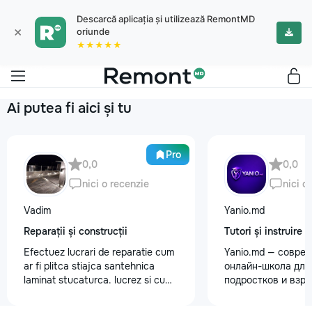
Descarcă aplicația și utilizează RemontMD
×
oriunde
★★★★★
Ai putea fi aici și tu
Pro
0,0
0,0
nici o recenzie
nici o
Vadim
Yanio.md
Reparații și construcții
Tutori și instruire
Efectuez lucrari de reparatie cum
Yanio.md — совре
ar fi plitca stiajca santehnica
онлайн-школа для 
laminat stucaturca. lucrez si cu
подростков и взр
lemnu cum ar fi vagonca cine are
помогаем ученика
nevoe apelati 068368379
знания по школьн