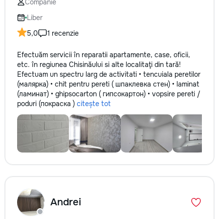
Companie
Liber
5,0
1 recenzie
Efectuăm servicii în reparatii apartamente, case, oficii,
etc. în regiunea Chisinăului si alte localitaţi din tară!
Efectuam un spectru larg de activitati • tencuiala peretilor
(малярка) • chit pentru pereti ( шпаклевка стен) • laminat
(ламинат) • ghipsocarton ( гипсокартон) • vopsire pereti /
poduri (покраска )
citește tot
Andrei