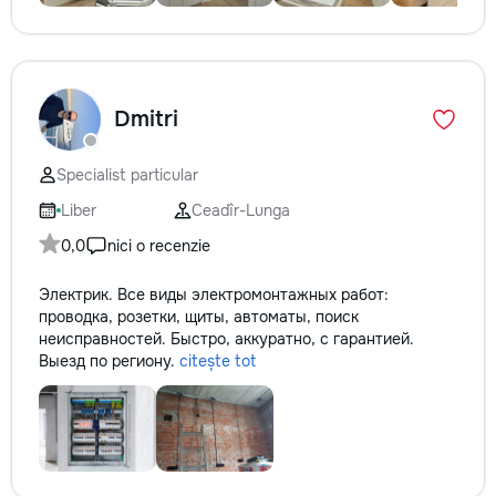
Dmitri
Specialist particular
Liber
Ceadîr-Lunga
0,0
nici o recenzie
Электрик. Все виды электромонтажных работ:
проводка, розетки, щиты, автоматы, поиск
неисправностей. Быстро, аккуратно, с гарантией.
Выезд по региону.
citește tot