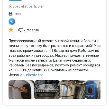
✔ Обучение взро
Specialist particular
Бесплатный пробн
Liber
5,0
2 recenzii
Профессиональный ремонт бытовой техники Вернем к
жизни вашу технику быстро, честно и с гарантией! Мои
главные преимущества: ⏱️ Выезд на дом: Работаем во
всех районах и пригородах. Мастер приедет в течение
1–2 часов после заявки. 📉 Цены ниже сервисных:
Работаем без посредников, поэтому ремонт обойдется
на 30–50% дешевле. ⚙️ Оригинальные запчасти:
Использ...
citește tot