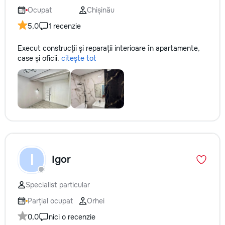
Ocupat
Chișinău
5,0
1 recenzie
Execut construcții și reparații interioare în apartamente,
case și oficii.
citește tot
I
Igor
Specialist particular
Parțial ocupat
Orhei
0,0
nici o recenzie