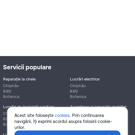
Servicii populare
Reparație la cheie
Lucrări electrice
Chișinău
Chișinău
Bălți
Bălți
Botanica
Botanica
Lucrări de instalații sanitare
Asamblare și reparație mobilier
Chișinău
Chișinău
Acest site folosește
cookies
. Prin continuarea
Bălți
Bălți
navigării, îți exprimi acordul asupra folosirii cookie-
Botanica
Botanica
urilor.
Lucrări de construcție și instalare