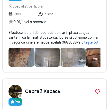
не включается? Не спешите
покупать новую! Спасем ваш
Specialist particular
бюджет.
Liber
Chișinău
0,0
nici o recenzie
Efectuez lucrari de reparatie cum ar fi plitca stiajca
santehnica laminat stucaturca. lucrez si cu lemnu cum ar
fi vagonca cine are nevoe apelati 068368379
citește tot
Сергей Карась
Pro