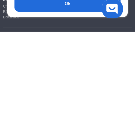
Ok
Chișinău
Bălți
Botanica
Blog
Reguli
Prețuri la servicii
Ajutor
Politica de confidențialitate
Cookies
Scrie în suport
info@remont.md
SRL "Br Team Pro"