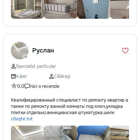
Руслан
Specialist particular
Liber
Călăraşi
0,0
nici o recenzie
Квалифицированный специалист по ремонту квартир а
также по ремонту ванной комнаты под ключ,укладка
плитки отдельно,венецианская штукатурка,шелк
citește tot