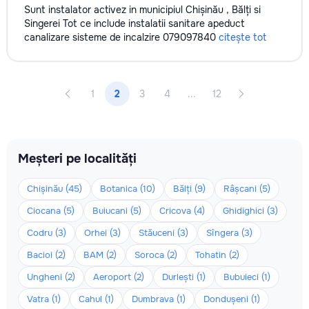
Sunt instalator activez in municipiul Chișinău , Bălți si
Singerei Tot ce include instalatii sanitare apeduct
canalizare sisteme de incalzire 079097840
citește tot
1
2
3
4
...
12
Meșteri pe localități
Chișinău (45)
Botanica (10)
Bălți (9)
Râșcani (5)
Ciocana (5)
Buiucani (5)
Cricova (4)
Ghidighici (3)
Codru (3)
Orhei (3)
Stăuceni (3)
Sîngera (3)
Bacioi (2)
BAM (2)
Soroca (2)
Tohatin (2)
Ungheni (2)
Aeroport (2)
Durlești (1)
Bubuieci (1)
Vatra (1)
Cahul (1)
Dumbrava (1)
Dondușeni (1)