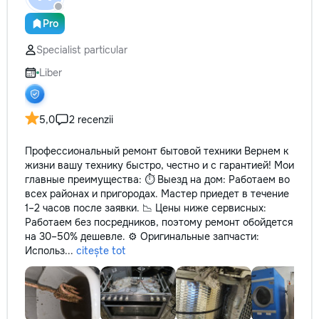
Pro
Specialist particular
Liber
5,0
2 recenzii
Профессиональный ремонт бытовой техники Вернем к
жизни вашу технику быстро, честно и с гарантией! Мои
главные преимущества: ⏱️ Выезд на дом: Работаем во
всех районах и пригородах. Мастер приедет в течение
1–2 часов после заявки. 📉 Цены ниже сервисных:
Работаем без посредников, поэтому ремонт обойдется
на 30–50% дешевле. ⚙️ Оригинальные запчасти:
Использ...
citește tot