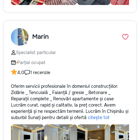
Marin
Specialist particular
Parțial ocupat
4,0
1 recenzie
Oferim servicii profesionale în domeniul construcțiilor:
Zidărie _ Tencuială _ Faianță / gresie _ Betonare _
Reparații complete _ Renovări apartamente și case
Lucrăm curat, rapid și calitativ, la preț corect. Avem
experiență și ne respectăm termenii. Lucrăm în Chișinău și
suburbii Sunați pentru detalii și ofertă
citește tot