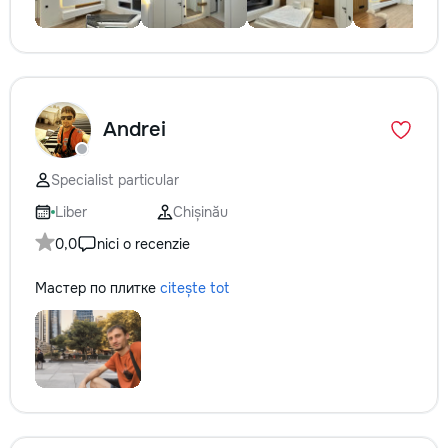
Andrei
Specialist particular
Liber
Chișinău
0,0
nici o recenzie
Мастер по плитке
citește tot