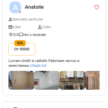
A
Anatolie
Specialist particular
Liber
Codru
0,0
nici o recenzie
От 10000
Lucram cinstit si calitativ Работаем честно и
качественно
citește tot