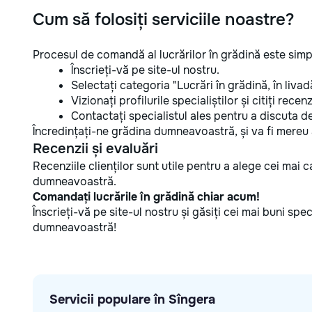
Cum să folosiți serviciile noastre?
Procesul de comandă al lucrărilor în grădină este simp
Înscrieți-vă pe site-ul nostru.
Selectați categoria "Lucrări în grădină, în livad
Vizionați profilurile specialiștilor și citiți recenzi
Contactați specialistul ales pentru a discuta detal
Încredințați-ne grădina dumneavoastră, și va fi mereu 
Recenzii și evaluări
Recenziile clienților sunt utile pentru a alege cei mai c
dumneavoastră.
Comandați lucrările în grădină chiar acum!
Înscrieți-vă pe site-ul nostru și găsiți cei mai buni speci
dumneavoastră!
Servicii populare în Sîngera