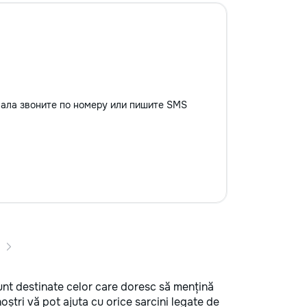
вала звоните по номеру или пишите SMS
r sunt destinate celor care doresc să mențină
 noștri vă pot ajuta cu orice sarcini legate de