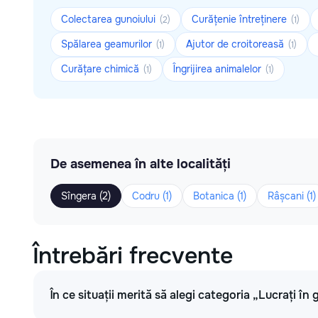
Colectarea gunoiului
Curățenie întreținere
(2)
(1)
Spălarea geamurilor
Ajutor de croitoreasă
(1)
(1)
Curățare chimică
Îngrijirea animalelor
(1)
(1)
De asemenea în alte localități
Sîngera (2)
Codru (1)
Botanica (1)
Râșcani (1)
Întrebări frecvente
În ce situații merită să alegi categoria „Lucrați în 