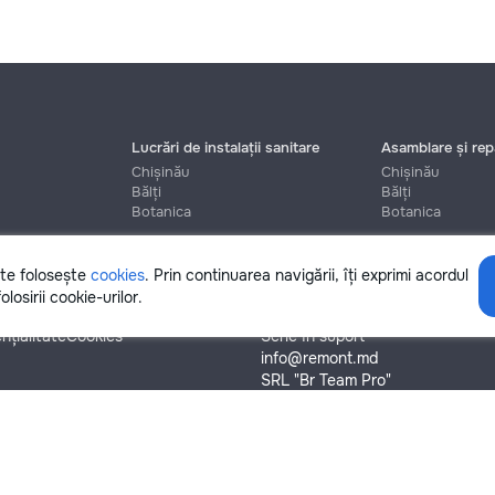
Lucrări de instalații sanitare
Asamblare și repa
Chișinău
Chișinău
Bălți
Bălți
Botanica
Botanica
ite folosește
cookies
. Prin continuarea navigării, îți exprimi acordul
Ajutor
olosirii cookie-urilor.
nțialitate
Cookies
Scrie în suport
info@remont.md
SRL "Br Team Pro"
te.