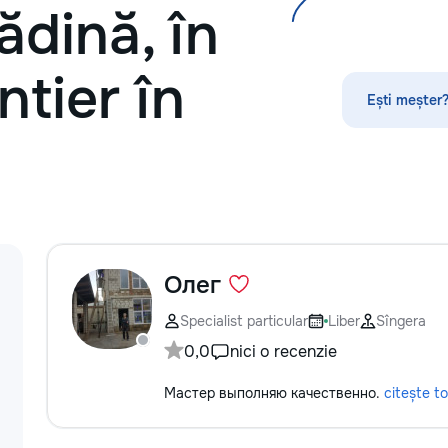
ădină, în
ntier în
Ești meșter?
Олег
Specialist particular
Liber
Sîngera
0,0
nici o recenzie
Мастер выполняю качественно.
citește to