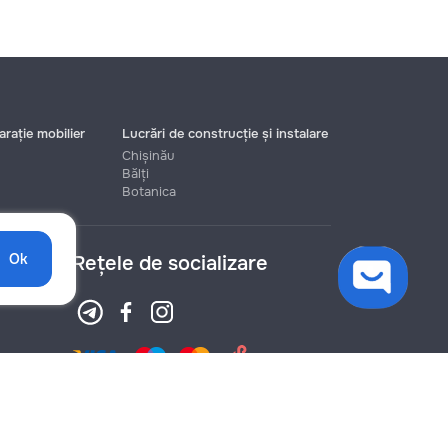
rație mobilier
Lucrări de construcție și instalare
Chișinău
Bălți
Botanica
Ok
Rețele de socializare