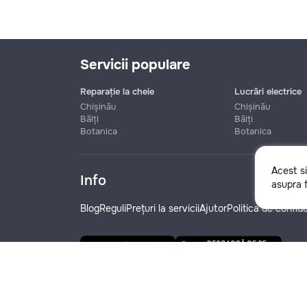
Servicii populare
Reparație la cheie
Lucrări electrice
Chișinău
Chișinău
Bălți
Bălți
Botanica
Botanica
Nume
Acest s
Info
asupra f
Telefon
Blog
Reguli
Prețuri la servicii
Ajutor
Politica de confide
Denumire companie
© 2019-2026 Remont.md. Toate drepturile rezerva