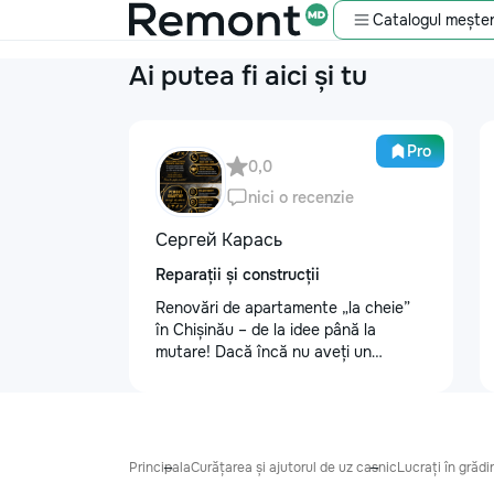
Catalogul meșter
Ai putea fi aici și tu
Pro
0,0
nici o recenzie
Сергей Карась
Reparații și construcții
Renovări de apartamente „la cheie”
în Chișinău – de la idee până la
mutare! Dacă încă nu aveți un
design-proiect, nu este o problemă.
Vă putem realiza un proiect de design
personalizat, pentru ca reparația să
fie clară, confortabilă și adaptată
bugetului dumneavoastră. Contract +
Principala
Curățarea și ajutorul de uz casnic
Lucrați în grădin
Garanție 1–2 ani Încheiem contract,