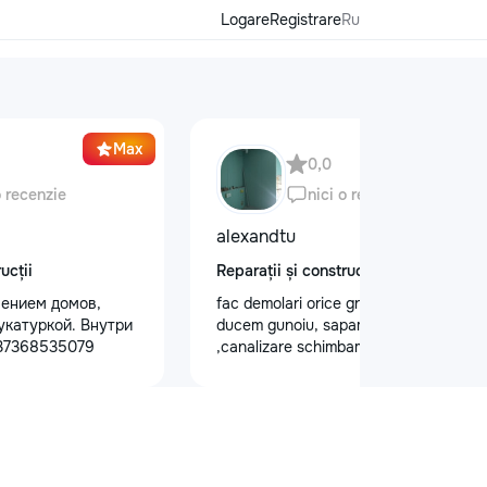
Logare
Registrare
Ru
Max
0,0
o recenzie
nici o recenzie
alexandtu
ucții
Reparații și construcții
ением домов,
fac demolari orice greutate de lucru si
укатуркой. Внутри
ducem gunoiu, sapam gropi
+37368535079
,canalizare schimbam trubele.Montam
gipsocarеon dupa proect.