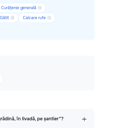
Curățenie generală
(1)
Gătit
Calcare rufe
(1)
(1)
grădină, în livadă, pe șantier”?