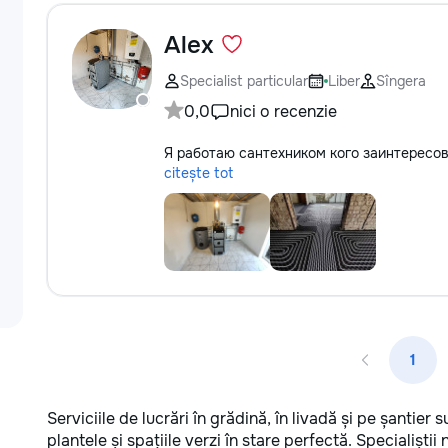
Alex
Specialist particular
Liber
Sîngera
0,0
nici o recenzie
Я работаю сантехником кого заинтересо
citește tot
1
Serviciile de lucrări în grădină, în livadă și pe șantie
plantele și spațiile verzi în stare perfectă. Specialiștii