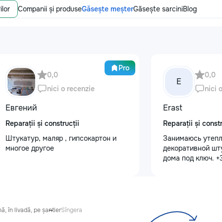
ilor
Companii și produse
Găsește meșter
Găsește sarcini
Blog
Pro
0,0
0,0
E
nici o recenzie
nici 
Евгений
Erast
Reparații și construcții
Reparații și constr
Штукатур, маляр , гипсокартон и
Занимаюсь утепл
многое другое
декоративной шт
дома под ключ. 
ă, în livadă, pe șantier
Sîngera