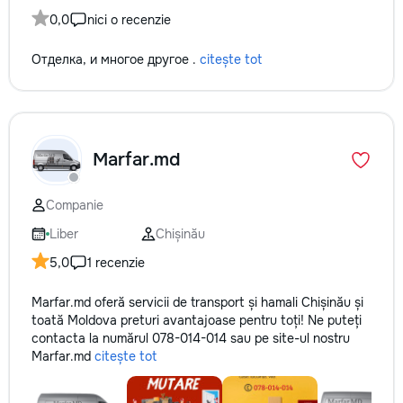
0,0
nici o recenzie
Отделка, и многое другое .
citește tot
Marfar.md
Companie
Liber
Chișinău
5,0
1 recenzie
Marfar.md oferă servicii de transport și hamali Chișinău și
toată Moldova preturi avantajoase pentru toți! Ne puteți
contacta la numărul 078-014-014 sau pe site-ul nostru
Marfar.md
citește tot