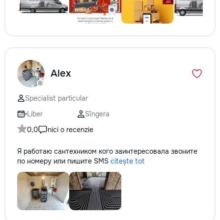
Alex
Specialist particular
Liber
Sîngera
0,0
nici o recenzie
Я работаю сантехником кого заинтересовала звоните
по номеру или пишите SMS
citește tot