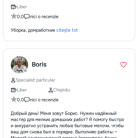
Liber
0,0
nici o recenzie
Уборка, домработник
citește tot
Boris
Specialist particular
Liber
Chișinău
0,0
nici o recenzie
Добрый день! Меня зовут Борис. Нужен надёжный
мастер для мелких домашних работ? Я помогу быстро
и аккуратно устранить любые бытовые мелочи, чтобы
ваш дом снова был в порядке. Выполняю работы: •