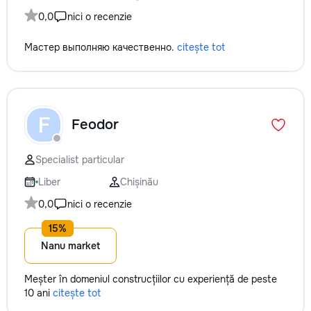
0,0
nici o recenzie
Мастер выполняю качественно.
citește tot
F
Feodor
Specialist particular
Liber
Chișinău
0,0
nici o recenzie
Nanu market
Meșter în domeniul construcțiilor cu experiență de peste
10 ani
citește tot