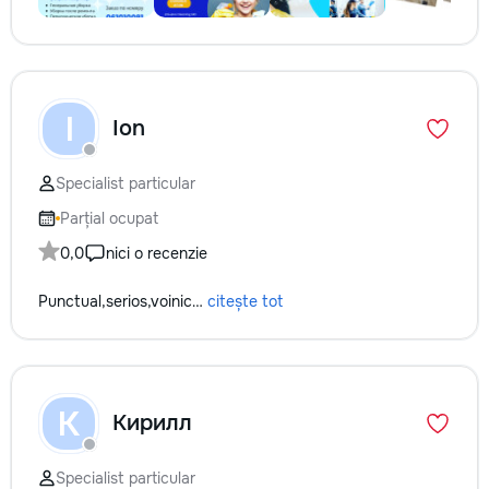
I
Ion
Specialist particular
Parțial ocupat
0,0
nici o recenzie
Punctual,serios,voinic…
citește tot
К
Кирилл
Specialist particular