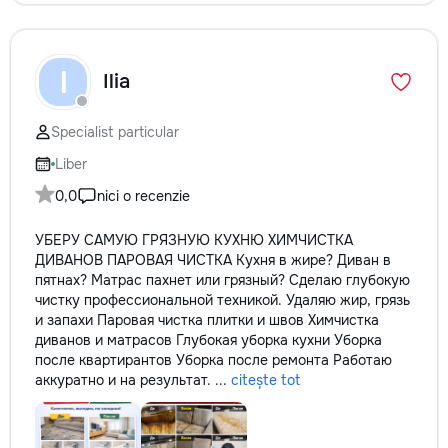
I
Ilia
Specialist particular
Liber
0,0
nici o recenzie
УБЕРУ САМУЮ ГРЯЗНУЮ КУХНЮ ХИМЧИСТКА
ДИВАНОВ ПАРОВАЯ ЧИСТКА Кухня в жире? Диван в
пятнах? Матрас пахнет или грязный? Сделаю глубокую
чистку профессиональной техникой. Удаляю жир, грязь
и запахи Паровая чистка плитки и швов Химчистка
диванов и матрасов Глубокая уборка кухни Уборка
после квартирантов Уборка после ремонта Работаю
аккуратно и на результат. ...
citește tot