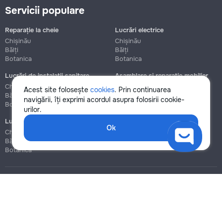
Servicii populare
Reparație la cheie
Lucrări electrice
Chișinău
Chișinău
Bălți
Bălți
Botanica
Botanica
Lucrări de instalații sanitare
Asamblare și reparație mobilier
Chișinău
Chișinău
Acest site folosește
cookies
. Prin continuarea
Bălți
Bălți
navigării, îți exprimi acordul asupra folosirii cookie-
Botanica
Botanica
urilor.
Lucrări de construcție și instalare
Ok
Chișinău
Bălți
Botanica
Blog
Reguli
Prețuri la servicii
Ajutor