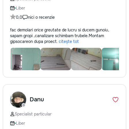
не включается? Не спешите
покупать новую! Спасем ваш
Liber
бюджет.
0,0
nici o recenzie
fac demolari orice greutate de lucru si ducem gunoiu,
sapam gropi ,canalizare schimbam trubele.Montam
gipsocarеon dupa proect.
citește tot
Danu
Specialist particular
Liber