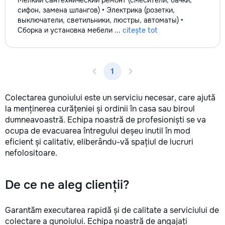
Мелкий сантехнический ремонт (смесители, бачки,
сифон, замена шлангов) • Электрика (розетки,
выключатели, светильники, люстры, автоматы) •
Сборка и установка мебели ...
citește tot
1
Colectarea gunoiului este un serviciu necesar, care ajută
la menținerea curățeniei și ordinii în casa sau biroul
dumneavoastră. Echipa noastră de profesioniști se va
ocupa de evacuarea întregului deșeu inutil în mod
eficient și calitativ, eliberându-vă spațiul de lucruri
nefolositoare.
De ce ne aleg clienții?
Garantăm executarea rapidă și de calitate a serviciului de
colectare a gunoiului. Echipa noastră de angajați