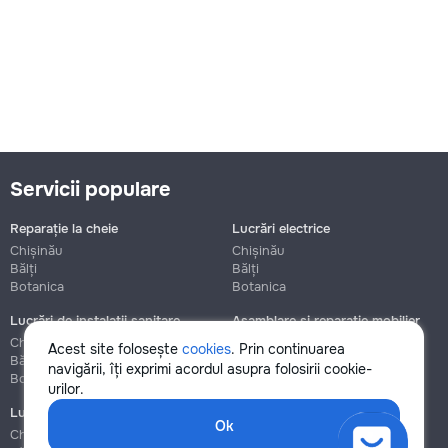
Servicii populare
Reparație la cheie
Lucrări electrice
Chișinău
Chișinău
Bălți
Bălți
Botanica
Botanica
Lucrări de instalații sanitare
Asamblare și reparație mobilier
Chișinău
Chișinău
Acest site folosește
cookies
. Prin continuarea
Bălți
Bălți
navigării, îți exprimi acordul asupra folosirii cookie-
Botanica
Botanica
urilor.
Lucrări de construcție și instalare
Ok
Chișinău