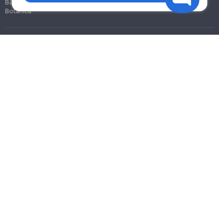
Bălți
Botanica
Blog
Reguli
Prețuri la servicii
Ajutor
Politica de confidențialitate
Cookies
Scrie în suport
info@remont.md
SRL "Br Team Pro"