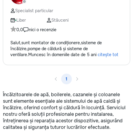
не включается? Не спешите
покупать новую! Спасем ваш
Specialist particular
бюджет.
Liber
Stăuceni
0,0
nici o recenzie
Salut,sunt montator de condiționere,sisteme de
încălzire,pompe de căldură și sisteme de
ventilare.Muncesc în domeniile date de 5 ani
citește tot
1
Încălzitoarele de apă, boilerele, cazanele și coloanele
sunt elemente esențiale ale sistemului de apă caldă și
încălzire, oferind confort și căldură în locuință. Serviciul
nostru oferă soluții profesionale pentru instalarea,
întreținerea și reparația acestor dispozitive, asigurând
calitatea și siguranța tuturor lucrărilor efectuate.