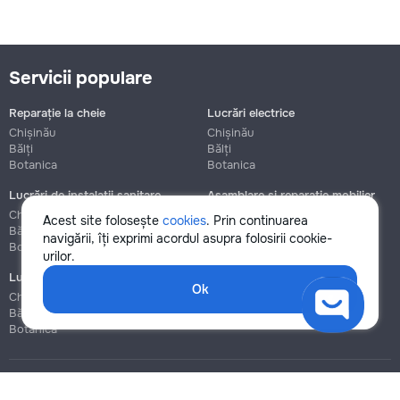
Servicii populare
Reparație la cheie
Lucrări electrice
Chișinău
Chișinău
Bălți
Bălți
Botanica
Botanica
Lucrări de instalații sanitare
Asamblare și reparație mobilier
Chișinău
Chișinău
Acest site folosește
cookies
. Prin continuarea
Bălți
Bălți
navigării, îți exprimi acordul asupra folosirii cookie-
Botanica
Botanica
urilor.
Lucrări de construcție și instalare
Ok
Chișinău
Bălți
Botanica
Blog