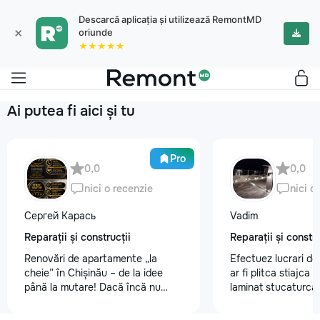
Descarcă aplicația și utilizează RemontMD
×
oriunde
★★★★★
Ai putea fi aici și tu
Pro
0,0
0,0
nici o recenzie
nici o
Сергей Карась
Vadim
Reparații și construcții
Reparații și constru
Renovări de apartamente „la
Efectuez lucrari de
cheie” în Chișinău – de la idee
ar fi plitca stiajca
până la mutare! Dacă încă nu
laminat stucaturca.
aveți un design-proiect, nu este o
lemnu cum ar fi va
problemă. Vă putem realiza un
nevoe apelati 068