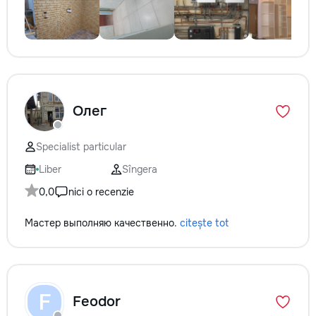
Олег
Specialist particular
Liber
Sîngera
0,0
nici o recenzie
Мастер выполняю качественно.
citește tot
F
Feodor