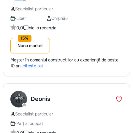
Specialist particular
Liber
Chișinău
0,0
nici o recenzie
Nanu market
Meșter în domeniul construcțiilor cu experiență de peste
10 ani
citește tot
Deonis
Specialist particular
Parțial ocupat