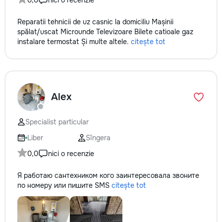
0,0
nici o recenzie
Reparatii tehnicii de uz casnic la domiciliu Mașinii
spălat/uscat Microunde Televizoare Bilete catioale gaz
instalare termostat Și multe altele.
citește tot
Alex
Specialist particular
Liber
Sîngera
0,0
nici o recenzie
Я работаю сантехником кого заинтересовала звоните
по номеру или пишите SMS
citește tot