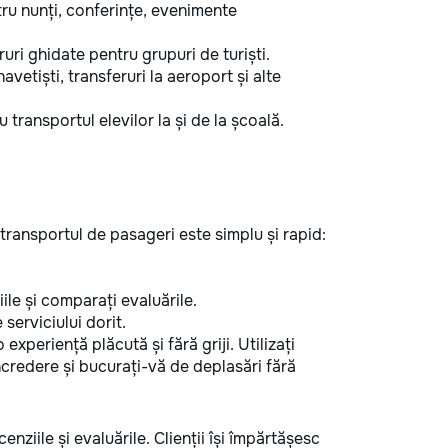
ru nunți, conferințe, evenimente
uri ghidate pentru grupuri de turiști.
avetiști, transferuri la aeroport și alte
u transportul elevilor la și de la școală.
n transportul de pasageri este simplu și rapid:
ziile și comparați evaluările.
 serviciului dorit.
xperiență plăcută și fără griji. Utilizați
încredere și bucurați-vă de deplasări fără
nziile și evaluările. Clienții își împărtășesc