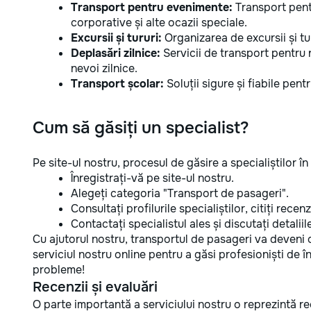
Transport pentru evenimente:
Transport pent
corporative și alte ocazii speciale.
Excursii și tururi:
Organizarea de excursii și tur
Deplasări zilnice:
Servicii de transport pentru n
nevoi zilnice.
Transport școlar:
Soluții sigure și fiabile pentr
Cum să găsiți un specialist?
Pe site-ul nostru, procesul de găsire a specialiștilor î
Înregistrați-vă pe site-ul nostru.
Alegeți categoria "Transport de pasageri".
Consultați profilurile specialiștilor, citiți recen
Contactați specialistul ales și discutați detaliile
Cu ajutorul nostru, transportul de pasageri va deveni o e
serviciul nostru online pentru a găsi profesioniști de 
probleme!
Recenzii și evaluări
O parte importantă a serviciului nostru o reprezintă rece