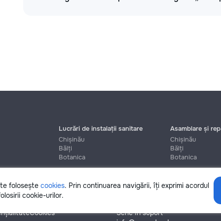
Lucrări de instalații sanitare
Asamblare și repa
Chișinău
Chișinău
Bălți
Bălți
Botanica
Botanica
ite folosește
cookies
. Prin continuarea navigării, îți exprimi acordul
Ajutor
olosirii cookie-urilor.
nțialitate
Cookies
Scrie în suport