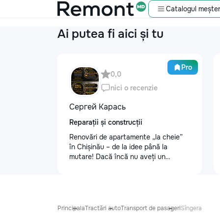
Catalogul meșter
Ai putea fi aici și tu
Pro
0,0
nici o recenzie
Сергей Карась
Reparații și construcții
Renovări de apartamente „la cheie”
în Chișinău – de la idee până la
mutare! Dacă încă nu aveți un
design-proiect, nu este o problemă.
Vă putem realiza un proiect de design
personalizat, pentru ca reparația să
fie clară, confortabilă și adaptată
bugetului dumneavoastră. Contract +
Principala
Tractări auto
Transport de pasageri
Sîngera
Garanție 1–2 ani Încheiem contract,