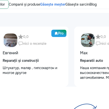
ilor
Companii și produse
Găsește meșter
Găsește sarcini
Blog
Pro
0,0
0,0
nici o recenzie
nici 
Евгений
Max
Reparații și construcții
Reparatii auto
Штукатур, маляр , гипсокартон и
Наша компания п
многое другое
высококачествен
автомобилями. М
услуги полировки
восстановления 
сколов и трещин 
для обеспечения 
Также выполняем
защитными пленк