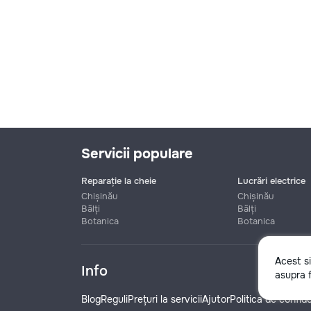
Servicii populare
Reparație la cheie
Lucrări electrice
Chișinău
Chișinău
Bălți
Bălți
Botanica
Botanica
Nume
Acest s
Info
asupra f
Telefon
Blog
Reguli
Prețuri la servicii
Ajutor
Politica de confide