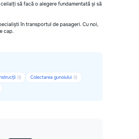
e ceilalți să facă o alegere fundamentată și să
pecialiști în transportul de pasageri. Cu noi,
de cap.
nstrucții
Colectarea gunoiului
(1)
(1)