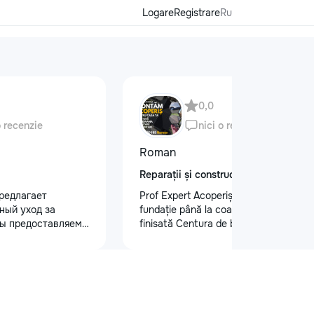
Logare
Registrare
Ru
0,0
o recenzie
nici o recenzie
Roman
Reparații și construcții
редлагает
Prof Expert Acoperiș – calitate de la
ный уход за
fundație până la coamă! Lucrare
ы предоставляем
finisată Centura de beton : •
 кузова для
Demontare acoperiș vechi • Montare
блеска, ремонт
acoperiș nou • Șeandramă de tip
на лобовом стекле
închis • Sistem pluvial complet Vrei și
безопасности.
tu un acoperiș sigur și durabil? Sună-
 оклейку
ne: +373 62 020 585
ами, полировку
#ProfExpertAcoperiș #AcoperișNou