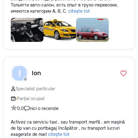
Тольятти авто-салон, есть опыт в грузо-перевозке,
имеются категории A, B, C.
citește tot
I
Ion
Specialist particular
Parțial ocupat
0,0
nici o recenzie
Activez ca serviciu taxi , sau transport marfă , am mașină
de tip van cu portbagaj încăpător , nu transport lucruri
exagerate de mari
citește tot