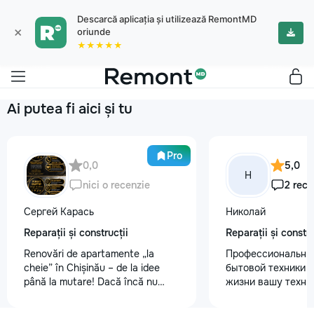
Descarcă aplicația și utilizează RemontMD
×
oriunde
★★★★★
Ai putea fi aici și tu
Pro
0,0
5,0
Н
nici o recenzie
2 rece
Сергей Карась
Николай
Reparații și construcții
Reparații și constru
Renovări de apartamente „la
Профессиональны
cheie” în Chișinău – de la idee
бытовой техники 
până la mutare! Dacă încă nu
жизни вашу техни
aveți un design-proiect, nu este o
честно и с гарант
problemă. Vă putem realiza un
главные преимуще