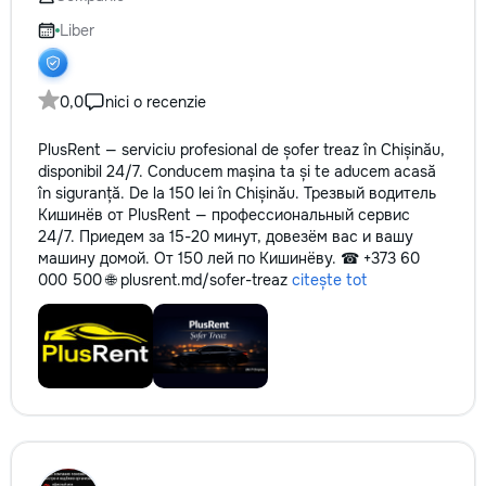
reparație veți rămâne cu schema
не включается? Н
comunicațiilor ascunse și
покупать новую! 
Liber
fotografiile tuturor etapelor
бюджет.
importante. Curățenie
profesională Predăm
0,0
nici o recenzie
apartamentul complet pregătit
pentru locuit – curat, fără praf și
PlusRent — serviciu profesional de șofer treaz în Chișinău,
fără deșeuri de construcție.
disponibil 24/7. Conducem mașina ta și te aducem acasă
Prețuri orientative pentru
în siguranță. De la 150 lei în Chișinău. Трезвый водитель
materiale: Prețurile depind de țara
Кишинёв от PlusRent — профессиональный сервис
producătorului, brand, colecție și
24/7. Приедем за 15-20 минут, довезём вас и вашу
categoria produsului. Gresie
машину домой. От 150 лей по Кишинёву. ☎ +373 60
porțelanată – de la 350–800+
000 500 🌐 plusrent.md/sofer-treaz
citește tot
lei/m² Laminat – de la 180–450+
lei/m² Materiale pentru lucrări
brute – de la 1 500–2 500 lei/m²
de apartament Uși interioare – de
la 2 500–7 000+ lei/set Tavan
extensibil – de la 120–200 lei/m²
Calitatea noastră – confortul
dumneavoastră! Realizăm
interiorul cât mai aproape posibil
de proiectul de design, cu atenție