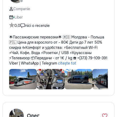
Companie
Liber
0,0
nici o recenzie
🌟Пассажирские перевозки🌟 🇲🇩 Молдова - Польша
🇵🇱 Цена для взрослого от - 80€ Дети до 7 лет 50%
скидка ☕️Комфорт и удобства: ⚡️Бесплатный Wi-Fi
⚡️Чай, Кофе, Вода ⚡️Розетки / USB ⚡️Круассаны
⚡️Телевизор 📦Передачи - от 1€ / kg ☎️ +(373) 79-109-391
Viber | WhatsApp | Telegram
citește tot
Олег