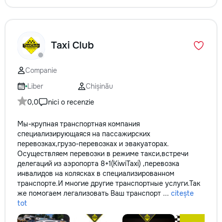
Taxi Club
Companie
Liber
Chișinău
0,0
nici o recenzie
Мы-крупная транспортная компания
специализирующаяся на пассажирских
перевозках,грузо-перевозках и эвакуаторах.
Осуществляем перевозки в режиме такси,встречи
делегаций из аэропорта 8+1(KiwiTaxi) ,перевозка
инвалидов на колясках в специализированном
транспорте.И многие другие транспортные услуги.Так
же помогаем легализовать Ваш транспорт ...
citește
tot