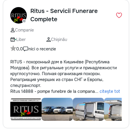
Ritus - Servicii Funerare
Complete
Companie
Liber
Chișinău
0,0
nici o recenzie
RITUS - похоронный дом в Кишинёве (Республика
Молдова). Все ритуальные услуги и принадлежности
круглосуточно. Полная организация похорон.
Репатриация умерших из стран СНГ и Европы,
спецтранспорт.
Ritus 14888 - pompe funebre de la compana...
citește tot