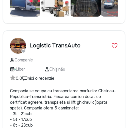
Logistic TransAuto
Companie
Liber
Chișinău
0,0
nici o recenzie
Compania se ocupa cu transportarea marfurilor Chisinau-
Republica-Transnistria. Fiecarea camion dotat cu
certificat agreere, transpaleta si lift ghidraulic(lopata
spate). Compania ofera 5 camionete:
- 3t - 21cub
- 5t - 17cub
- 6t - 23cub