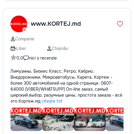
www.KORTEJ.md
Companie
Liber
Chișinău
0,0
nici o recenzie
Лимузины, Бизнес Класс, Ретро, Кабрио,
Внедорожники, Микроавтобусы, Карета, Кортеж -
более 300 автомобилей на одной странице. 0607-
64000 (VIBER/WHATSUPP) On-line заказ, самый
широкий выбор, разумные цены, простота заказа - всё
это Кортеж.мд
citește tot