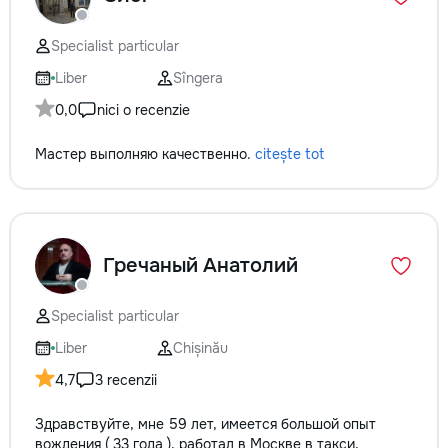
Specialist particular
Liber
Sîngera
0,0
nici o recenzie
Мастер выполняю качественно.
citește tot
Гречаный Анатолий
Specialist particular
Liber
Chișinău
4,7
3 recenzii
Здравствуйте, мне 59 лет, имеется большой опыт
вождения ( 33 года ), работал в Москве в такси,