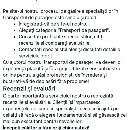
Pe site-ul nostru, procesul de găsire a specialiștilor în
transportul de pasageri este simplu și rapid:
Înregistrați-vă pe site-ul nostru.
Alegeți categoria "Transport de pasageri".
Consultați profilurile specialiștilor, citiți
recenziile și comparați evaluările.
Contactați specialistul ales și discutați detaliile
serviciului dorit.
Cu ajutorul nostru, transportul de pasageri va deveni o
experiență plăcută și fără griji. Utilizați serviciul nostru
online pentru a găsi profesioniști de încredere și
bucurați-vă de deplasări fără probleme!
Recenzii și evaluări
O parte importantă a serviciului nostru o reprezintă
recenziile și evaluările. Clienții își împărtășesc
experiențele de lucru cu specialiști, ceea ce îi ajută pe
ceilalți să facă o alegere fundamentată și să găsească cel
mai bun executant pentru nevoile lor.
Începeți călătoria fără griji chiar astăzi!