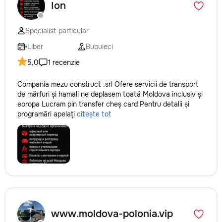
Ion
la fiecare detaliu. Contactați-ne
pentru o consultație gratuită și un
deviz fără obligații: 069 376 542
Specialist particular
+373 603 31 178 Viber | WhatsApp
Liber
Bubuieci
| Telegram Disponibili zilnic pentru
consultații și programări. Deviz
5,0
1 recenzie
gratuit Consultanță profesională
Soluții pentru orice buget
Compania mezu construct .srl Ofere servicii de transport
Reparații executate la timp și cu
de mărfuri și hamali ne deplasem toată Moldova inclusiv și
responsabilitate. Transformăm
eoropa Lucram pin transfer cheș card Pentru detalii și
ideile în locuințe confortabile,
programări apelați
citește tot
moderne și funcționale! Calitatea
noastră – liniștea și confortul
dumneavoastră!
www.moldova-polonia.vip