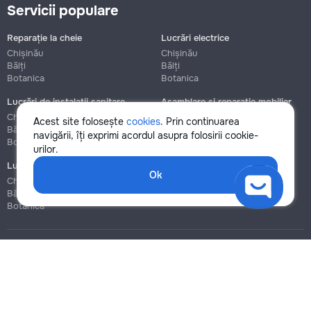
Servicii populare
Reparație la cheie
Lucrări electrice
Chișinău
Chișinău
Bălți
Bălți
Botanica
Botanica
Lucrări de instalații sanitare
Asamblare și reparație mobilier
Chișinău
Chișinău
Acest site folosește
cookies
. Prin continuarea
Bălți
Bălți
navigării, îți exprimi acordul asupra folosirii cookie-
Botanica
Botanica
urilor.
Lucrări de construcție și instalare
Ok
Chișinău
Bălți
Botanica
Blog
Reguli
Prețuri la servicii
Ajutor
Politica de confidențialitate