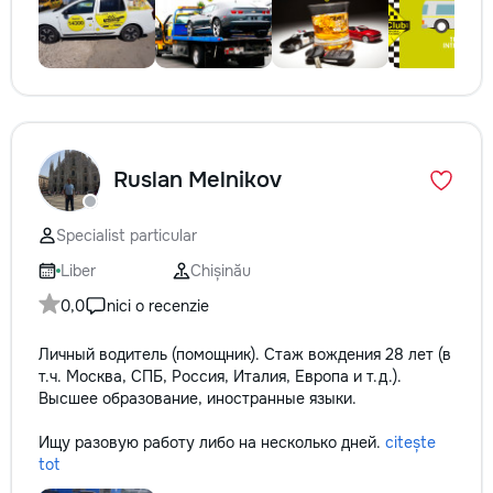
Ruslan Melnikov
Specialist particular
Liber
Chișinău
0,0
nici o recenzie
Личный водитель (помощник). Стаж вождения 28 лет (в
т.ч. Москва, СПБ, Россия, Италия, Европа и т.д.).
Высшее образование, иностранные языки.
Ищу разовую работу либо на несколько дней.
citește
tot