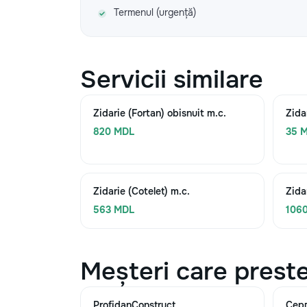
Termenul (urgență)
Servicii similare
Zidarie (Fortan) obisnuit m.c.
Zida
820 MDL
35 M
Zidarie (Cotelet) m.c.
Zida
563 MDL
106
Meșteri care preste
ProfidanConstruct
Сер