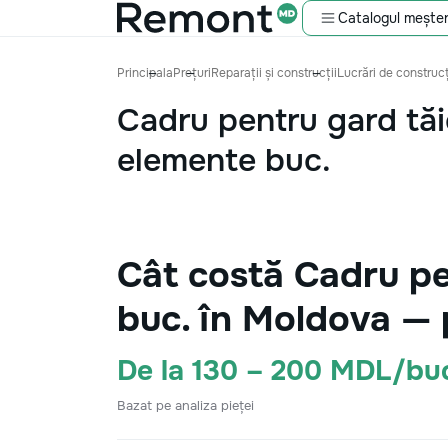
Catalogul meșter
Principala
Prețuri
Reparații și construcții
Lucrări de construcț
Cadru pentru gard tă
elemente buc.
Cât costă Cadru pe
buc. în Moldova — 
De la 130 – 200 MDL/bu
Bazat pe analiza pieței