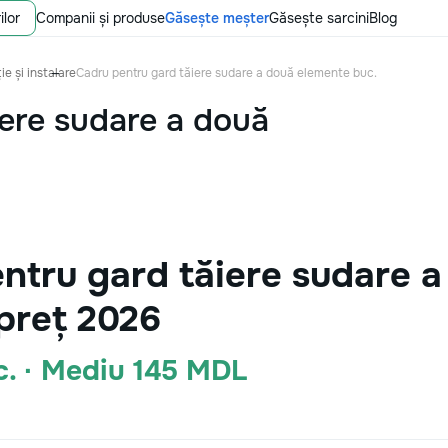
ilor
Companii și produse
Găsește meșter
Găsește sarcini
Blog
ie și instalare
Cadru pentru gard tăiere sudare a două elemente buc.
iere sudare a două
ntru gard tăiere sudare 
preț 2026
c. · Mediu 145 MDL