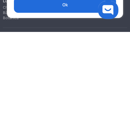
Lucrări de construcție și instalare
Ok
Chișinău
Bălți
Botanica
Blog
Reguli
Prețuri la servicii
Ajutor
Politica de confidențialitate
Cookies
Scrie în suport
info@remont.md
SRL "Br Team Pro"