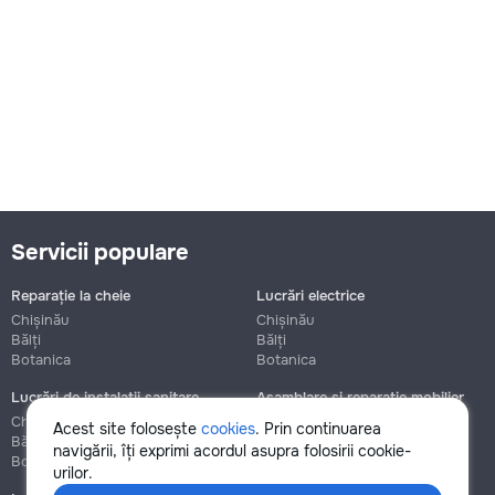
Servicii populare
Reparație la cheie
Lucrări electrice
Chișinău
Chișinău
Bălți
Bălți
Botanica
Botanica
Lucrări de instalații sanitare
Asamblare și reparație mobilier
Chișinău
Chișinău
Acest site folosește
cookies
. Prin continuarea
Bălți
Bălți
navigării, îți exprimi acordul asupra folosirii cookie-
Botanica
Botanica
urilor.