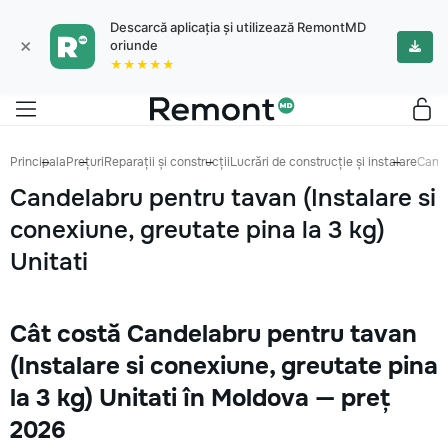
Descarcă aplicația și utilizează RemontMD
×
oriunde
★★★★★
Principala
Prețuri
Reparații și construcții
Lucrări de construcție și instalare
Cande
Candelabru pentru tavan (Instalare si
conexiune, greutate pina la 3 kg)
Unitati
Cât costă Candelabru pentru tavan
(Instalare si conexiune, greutate pina
la 3 kg) Unitati în Moldova — preț
2026