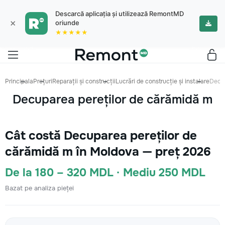
Descarcă aplicația și utilizează RemontMD
×
oriunde
★★★★★
Principala
Prețuri
Reparații și construcții
Lucrări de construcție și instalare
Decup
Decuparea pereților de cărămidă m
Cât costă Decuparea pereților de
cărămidă m în Moldova — preț 2026
De la 180 – 320 MDL · Mediu 250 MDL
Bazat pe analiza pieței