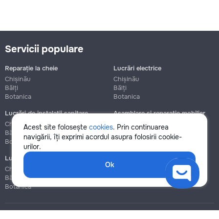
Servicii populare
Reparație la cheie
Lucrări electrice
Chișinău
Chișinău
Bălți
Bălți
Botanica
Botanica
Lucrări de instalații sanitare
Asamblare și reparație mobilier
Chișinău
Chișinău
Acest site folosește
cookies
. Prin continuarea
Bălți
Bălți
navigării, îți exprimi acordul asupra folosirii cookie-
Botanica
Botanica
urilor.
Lucrări de construcție și instalare
Ok
Chișinău
Bălți
Botanica