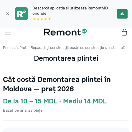
Descarcă aplicația și utilizează RemontMD
×
oriunde
★★★★★
Principala
Prețuri
Reparații și construcții
Lucrări de construcție și instalare
Demon
Demontarea plintei
Cât costă Demontarea plintei în
Moldova — preț 2026
De la 10 – 15 MDL · Mediu 14 MDL
Bazat pe analiza pieței