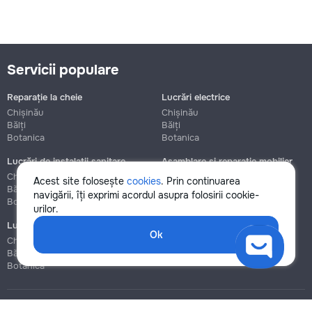
Servicii populare
Reparație la cheie
Lucrări electrice
Chișinău
Chișinău
Bălți
Bălți
Botanica
Botanica
Lucrări de instalații sanitare
Asamblare și reparație mobilier
Chișinău
Chișinău
Acest site folosește
cookies
. Prin continuarea
Bălți
Bălți
navigării, îți exprimi acordul asupra folosirii cookie-
Botanica
Botanica
urilor.
Lucrări de construcție și instalare
Ok
Chișinău
Bălți
Botanica