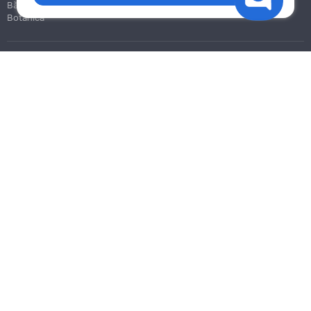
Bălți
Botanica
Blog
Reguli
Prețuri la servicii
Ajutor
Politica de confidențialitate
Cookies
Scrie în suport
info@remont.md
SRL "Br Team Pro"