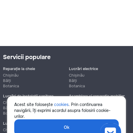
Servicii populare
Reparație la cheie
Lucrări electrice
Chișinău
Chișinău
Bălți
Bălți
Botanica
Botanica
Lucrări de instalații sanitare
Asamblare și reparație mobilier
Chișinău
Chișinău
Acest site folosește
cookies
. Prin continuarea
Bălți
Bălți
navigării, îți exprimi acordul asupra folosirii cookie-
Botanica
Botanica
urilor.
Lucrări de construcție și instalare
Ok
Chișinău