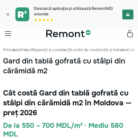
Descarcă aplicația și utilizează RemontMD
×
oriunde
★★★★★
Principala
Prețuri
Reparații și construcții
Lucrări de construcție și instalare
Gard 
Gard din tablă gofrată cu stâlpi din
cărămidă m2
Cât costă Gard din tablă gofrată cu
stâlpi din cărămidă m2 în Moldova —
preț 2026
De la 550 – 700 MDL/m² · Mediu 580
MDL