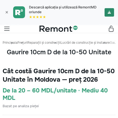
Descarcă aplicația și utilizează RemontMD
×
oriunde
★★★★★
Principala
Prețuri
Reparații și construcții
Lucrări de construcție și instalare
Gauri
Gaurire 10cm D de la 10-50 Unitate
Cât costă Gaurire 10cm D de la 10-50
Unitate în Moldova — preț 2026
De la 20 – 60 MDL/unitate · Mediu 40
MDL
Bazat pe analiza pieței