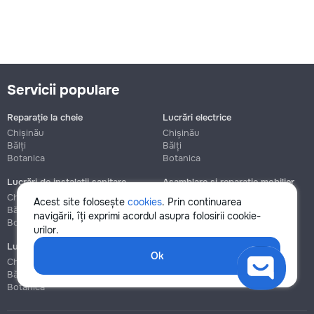
Servicii populare
Reparație la cheie
Lucrări electrice
Chișinău
Chișinău
Bălți
Bălți
Botanica
Botanica
Lucrări de instalații sanitare
Asamblare și reparație mobilier
Chișinău
Chișinău
Acest site folosește
cookies
. Prin continuarea
Bălți
Bălți
navigării, îți exprimi acordul asupra folosirii cookie-
Botanica
Botanica
urilor.
Lucrări de construcție și instalare
Ok
Chișinău
Bălți
Botanica