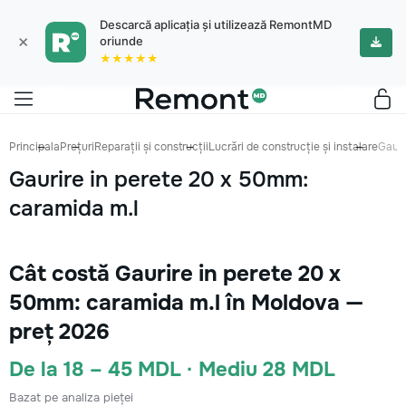
Descarcă aplicația și utilizează RemontMD
×
oriunde
★★★★★
Principala
Prețuri
Reparații și construcții
Lucrări de construcție și instalare
Gauri
Gaurire in perete 20 x 50mm:
caramida m.l
Cât costă Gaurire in perete 20 x
50mm: caramida m.l în Moldova —
preț 2026
De la 18 – 45 MDL · Mediu 28 MDL
Bazat pe analiza pieței