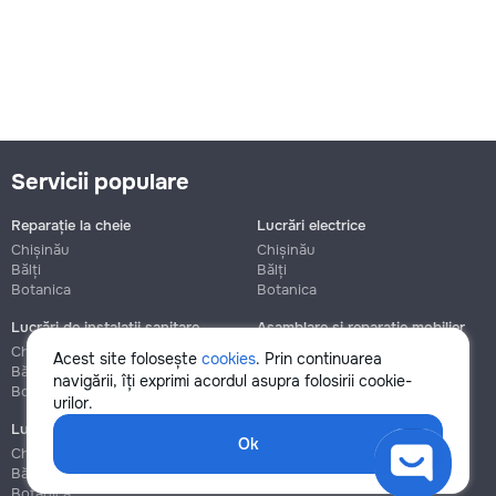
Servicii populare
Reparație la cheie
Lucrări electrice
Chișinău
Chișinău
Bălți
Bălți
Botanica
Botanica
Lucrări de instalații sanitare
Asamblare și reparație mobilier
Chișinău
Chișinău
Acest site folosește
cookies
. Prin continuarea
Bălți
Bălți
navigării, îți exprimi acordul asupra folosirii cookie-
Botanica
Botanica
urilor.
Lucrări de construcție și instalare
Ok
Chișinău
Bălți
Botanica