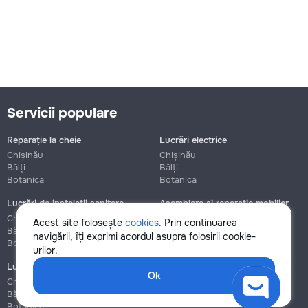
Servicii populare
Reparație la cheie
Lucrări electrice
Chișinău
Chișinău
Bălți
Bălți
Botanica
Botanica
Lucrări de instalații sanitare
Asamblare și reparație mobilier
Chișinău
Chișinău
Acest site folosește
cookies
. Prin continuarea
Bălți
Bălți
navigării, îți exprimi acordul asupra folosirii cookie-
Botanica
Botanica
urilor.
Lucrări de construcție și instalare
Ok
Chișinău
Bălți
Botanica