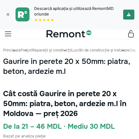
Descarcă aplicația și utilizează RemontMD
×
oriunde
★★★★★
Principala
Prețuri
Reparații și construcții
Lucrări de construcție și instalare
Gauri
Gaurire in perete 20 x 50mm: piatra,
beton, ardezie m.l
Cât costă Gaurire in perete 20 x
50mm: piatra, beton, ardezie m.l în
Moldova — preț 2026
De la 21 – 46 MDL · Mediu 30 MDL
Bazat pe analiza pieței