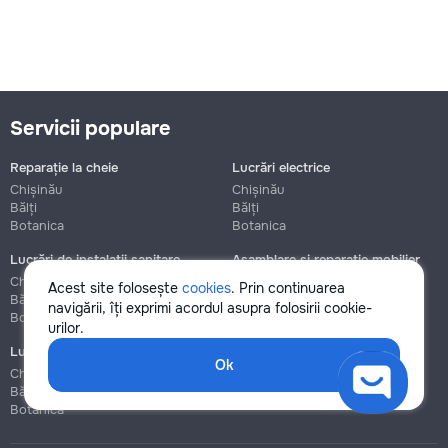
Servicii populare
Reparație la cheie
Lucrări electrice
Chișinău
Chișinău
Bălți
Bălți
Botanica
Botanica
Lucrări de instalații sanitare
Asamblare și reparație mobilier
Chișinău
Chișinău
Acest site folosește
cookies
. Prin continuarea
Bălți
Bălți
navigării, îți exprimi acordul asupra folosirii cookie-
Botanica
Botanica
urilor.
Lucrări de construcție și instalare
Ok
Chișinău
Bălți
Botanica