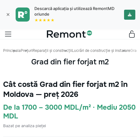
Descarcă aplicația și utilizează RemontMD
×
oriunde
★★★★★
Principala
Prețuri
Reparații și construcții
Lucrări de construcție și instalare
Grad 
Grad din fier forjat m2
Cât costă Grad din fier forjat m2 în
Moldova — preț 2026
De la 1700 – 3000 MDL/m² · Mediu 2050
MDL
Bazat pe analiza pieței