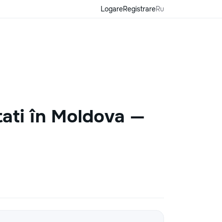
Logare
Registrare
Ru
tati în Moldova —