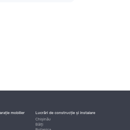
rație mobilier
Lucrări de construcție și instalare
Chișinău
Bălți
Botanica