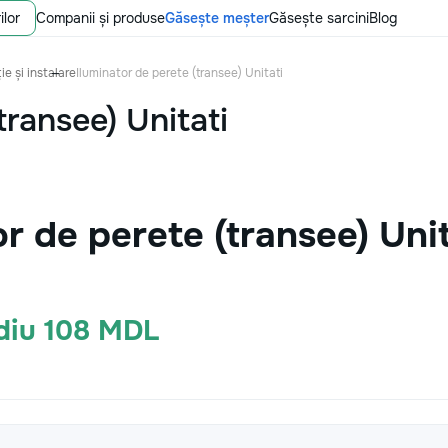
ilor
Companii și produse
Găsește meșter
Găsește sarcini
Blog
ie și instalare
Iluminator de perete (transee) Unitati
transee) Unitati
or de perete (transee) Uni
ediu 108 MDL