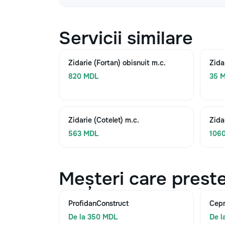
Servicii similare
Zidarie (Fortan) obisnuit m.c.
Zida
820 MDL
35 M
Zidarie (Cotelet) m.c.
Zida
563 MDL
106
Meșteri care preste
ProfidanConstruct
Сер
De la 350 MDL
De l