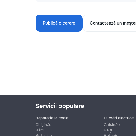
Publică o cerere
Contactează un mește
Servicii populare
Reparație la cheie
Lucrări electrice
Chișinău
Chișinău
Bălți
Bălți
Botanica
Botanica