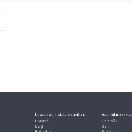
r
Lucrări de instalații sanitare
Asamblare și repa
Chișinău
Chișinău
Bălți
Bălți
Botanica
Botanica