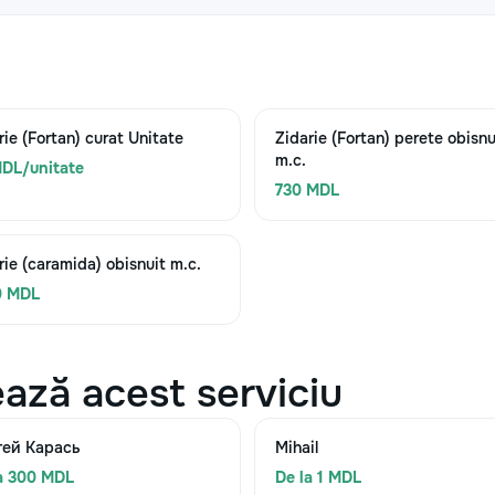
rie (Fortan) curat Unitate
Zidarie (Fortan) perete obisnu
m.c.
DL/unitate
730 MDL
rie (caramida) obisnuit m.c.
0 MDL
ază acest serviciu
гей Карась
Mihail
a 300 MDL
De la 1 MDL