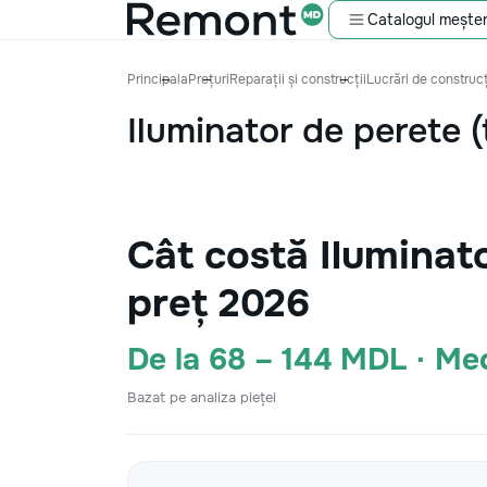
Catalogul meșter
Principala
Prețuri
Reparații și construcții
Lucrări de construcț
Iluminator de perete (
Cât costă Iluminat
preț 2026
De la 68 – 144 MDL · M
Bazat pe analiza pieței