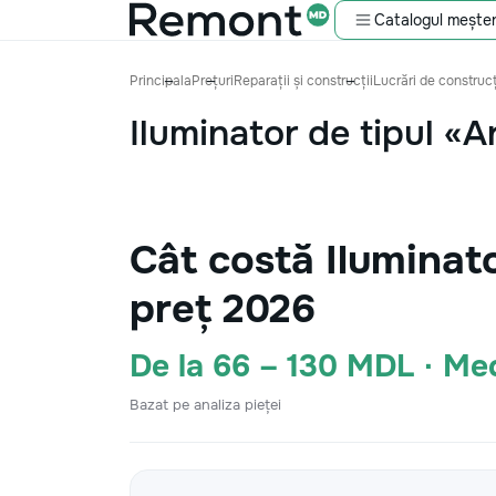
Catalogul meșter
Principala
Prețuri
Reparații și construcții
Lucrări de construcț
Iluminator de tipul «
Cât costă Iluminat
preț 2026
De la 66 – 130 MDL · M
Bazat pe analiza pieței