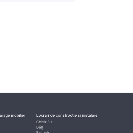
rație mobilier
Lucrări de construcție și instalare
Chișinău
Bălți
Botanica