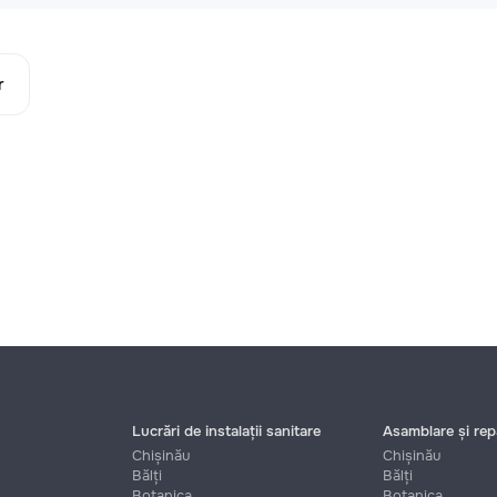
r
Lucrări de instalații sanitare
Asamblare și repa
Chișinău
Chișinău
Bălți
Bălți
Botanica
Botanica