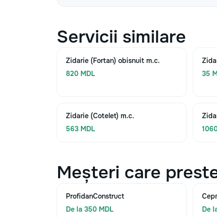
Servicii similare
Zidarie (Fortan) obisnuit m.c.
Zida
820 MDL
35 M
Zidarie (Cotelet) m.c.
Zida
563 MDL
106
Meșteri care preste
ProfidanConstruct
Сер
De la 350 MDL
De l