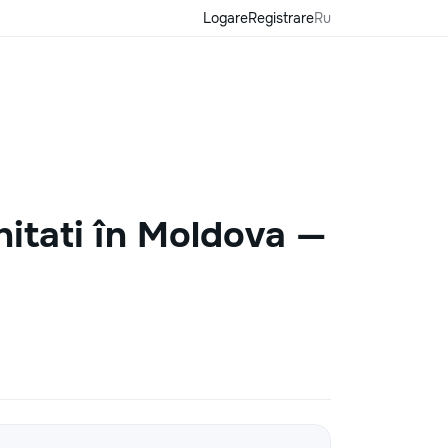
Logare
Registrare
Ru
nitati în Moldova —