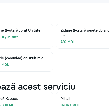
rie (Fortan) curat Unitate
Zidarie (Fortan) perete obisnu
m.c.
DL/unitate
730 MDL
rie (caramida) obisnuit m.c.
0 MDL
ază acest serviciu
гей Карась
Mihail
a 300 MDL
De la 1 MDL