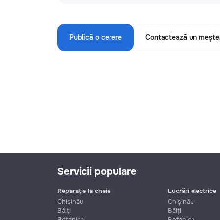
Publică o cerere
Contactează un mește
Servicii populare
Reparație la cheie
Lucrări electrice
Chișinău
Chișinău
Bălți
Bălți
Botanica
Botanica