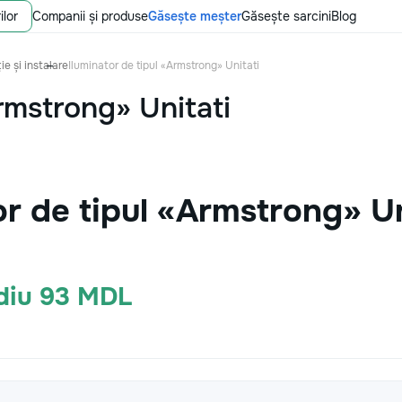
ilor
Companii și produse
Găsește meșter
Găsește sarcini
Blog
ie și instalare
Iluminator de tipul «Armstrong» Unitati
Armstrong» Unitati
or de tipul «Armstrong» U
ediu 93 MDL