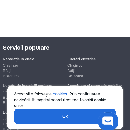
Servicii populare
Reparație la cheie
Lucrări electrice
Chișinău
Chișinău
Bălți
Bălți
Botanica
Botanica
Lucrări de instalații sanitare
Asamblare și reparație mobilier
Chișinău
Chișinău
Acest site folosește
cookies
. Prin continuarea
Bălți
Bălți
navigării, îți exprimi acordul asupra folosirii cookie-
Botanica
Botanica
urilor.
Lucrări de construcție și instalare
Ok
Chișinău
Bălți
Botanica