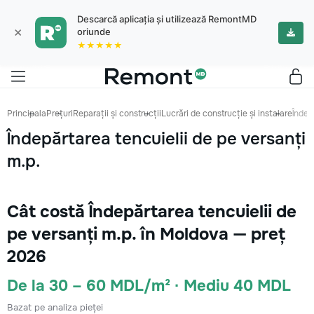
Descarcă aplicația și utilizează RemontMD
×
oriunde
★★★★★
Principala
Prețuri
Reparații și construcții
Lucrări de construcție și instalare
Îndep
Îndepărtarea tencuielii de pe versanți
m.p.
Cât costă Îndepărtarea tencuielii de
pe versanți m.p. în Moldova — preț
2026
De la 30 – 60 MDL/m² · Mediu 40 MDL
Bazat pe analiza pieței