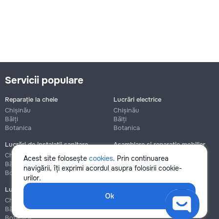
Servicii populare
Reparație la cheie
Lucrări electrice
Chișinău
Chișinău
Bălți
Bălți
Botanica
Botanica
Lucrări de instalații sanitare
Asamblare și reparație mobilier
Chișinău
Chișinău
Acest site folosește
cookies
. Prin continuarea
Bălți
Bălți
navigării, îți exprimi acordul asupra folosirii cookie-
Botanica
Botanica
urilor.
Lucrări de construcție și instalare
Ok
Chișinău
Bălți
Botanica