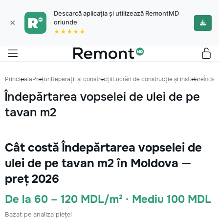
Descarcă aplicația și utilizează RemontMD
×
oriunde
★★★★★
Principala
Prețuri
Reparații și construcții
Lucrări de construcție și instalare
Îndep
Îndepărtarea vopselei de ulei de pe
tavan m2
Cât costă Îndepărtarea vopselei de
ulei de pe tavan m2 în Moldova —
preț 2026
De la 60 – 120 MDL/m² · Mediu 100 MDL
Bazat pe analiza pieței