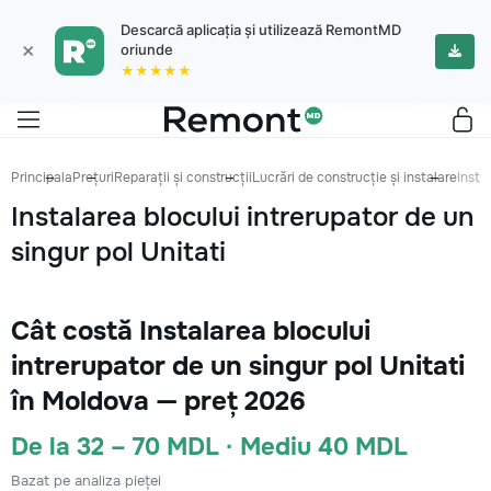
Descarcă aplicația și utilizează RemontMD
×
oriunde
★★★★★
Principala
Prețuri
Reparații și construcții
Lucrări de construcție și instalare
Insta
Instalarea blocului intrerupator de un
singur pol Unitati
Cât costă Instalarea blocului
intrerupator de un singur pol Unitati
în Moldova — preț 2026
De la 32 – 70 MDL · Mediu 40 MDL
Bazat pe analiza pieței