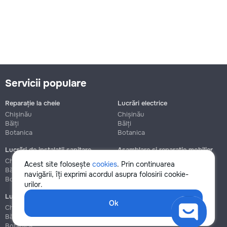
Servicii populare
Reparație la cheie
Lucrări electrice
Chișinău
Chișinău
Bălți
Bălți
Botanica
Botanica
Lucrări de instalații sanitare
Asamblare și reparație mobilier
Chișinău
Chișinău
Acest site folosește
cookies
. Prin continuarea
Bălți
Bălți
navigării, îți exprimi acordul asupra folosirii cookie-
Botanica
Botanica
urilor.
Lucrări de construcție și instalare
Ok
Chișinău
Bălți
Botanica