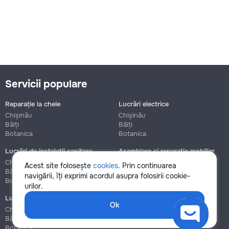
Servicii populare
Reparație la cheie
Lucrări electrice
Chișinău
Chișinău
Bălți
Bălți
Botanica
Botanica
Lucrări de instalații sanitare
Asamblare și reparație mobilier
Chișinău
Chișinău
Acest site folosește
cookies
. Prin continuarea
Bălți
Bălți
navigării, îți exprimi acordul asupra folosirii cookie-
Botanica
Botanica
urilor.
Lucrări de construcție și instalare
Ok
Chișinău
Bălți
Botanica