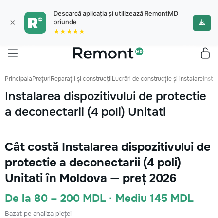
Descarcă aplicația și utilizează RemontMD
×
oriunde
★★★★★
Principala
Prețuri
Reparații și construcții
Lucrări de construcție și instalare
Insta
Instalarea dispozitivului de protectie
a deconectarii (4 poli) Unitati
Cât costă Instalarea dispozitivului de
protectie a deconectarii (4 poli)
Unitati în Moldova — preț 2026
De la 80 – 200 MDL · Mediu 145 MDL
Bazat pe analiza pieței