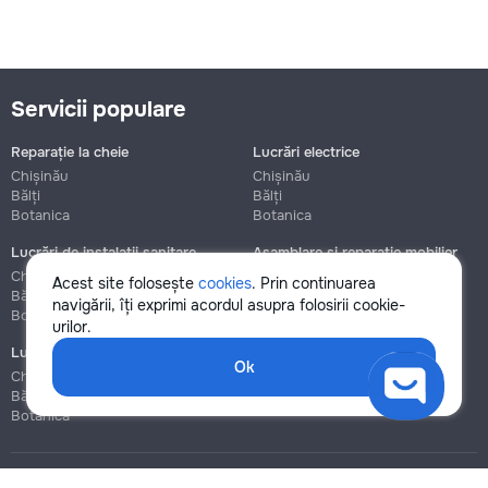
Servicii populare
Reparație la cheie
Lucrări electrice
Chișinău
Chișinău
Bălți
Bălți
Botanica
Botanica
Lucrări de instalații sanitare
Asamblare și reparație mobilier
Chișinău
Chișinău
Acest site folosește
cookies
. Prin continuarea
Bălți
Bălți
navigării, îți exprimi acordul asupra folosirii cookie-
Botanica
Botanica
urilor.
Lucrări de construcție și instalare
Ok
Chișinău
Bălți
Botanica