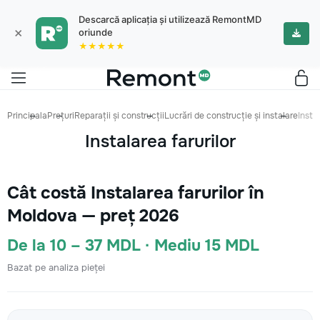
Descarcă aplicația și utilizează RemontMD
×
oriunde
★★★★★
Principala
Prețuri
Reparații și construcții
Lucrări de construcție și instalare
Instal
Instalarea farurilor
Cât costă Instalarea farurilor în
Moldova — preț 2026
De la 10 – 37 MDL · Mediu 15 MDL
Bazat pe analiza pieței