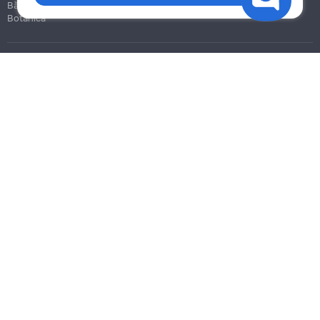
Bălți
Botanica
Blog
Reguli
Prețuri la servicii
Ajutor
Politica de confidențialitate
Cookies
Scrie în suport
info@remont.md
SRL "Br Team Pro"