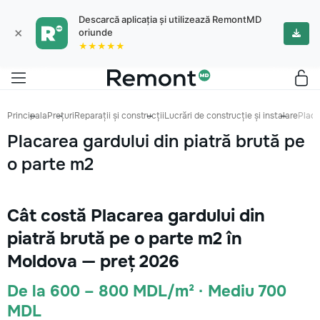
Descarcă aplicația și utilizează RemontMD
×
oriunde
★★★★★
Principala
Prețuri
Reparații și construcții
Lucrări de construcție și instalare
Placa
Placarea gardului din piatră brută pe
o parte m2
Cât costă Placarea gardului din
piatră brută pe o parte m2 în
Moldova — preț 2026
De la 600 – 800 MDL/m² · Mediu 700
MDL