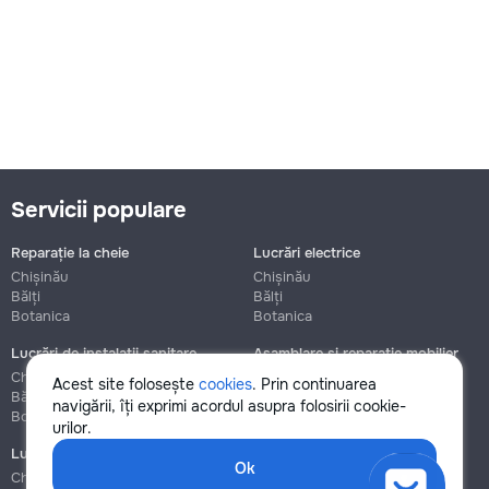
Servicii populare
Reparație la cheie
Lucrări electrice
Chișinău
Chișinău
Bălți
Bălți
Botanica
Botanica
Lucrări de instalații sanitare
Asamblare și reparație mobilier
Chișinău
Chișinău
Acest site folosește
cookies
. Prin continuarea
Bălți
Bălți
navigării, îți exprimi acordul asupra folosirii cookie-
Botanica
Botanica
urilor.
Lucrări de construcție și instalare
Ok
Chișinău