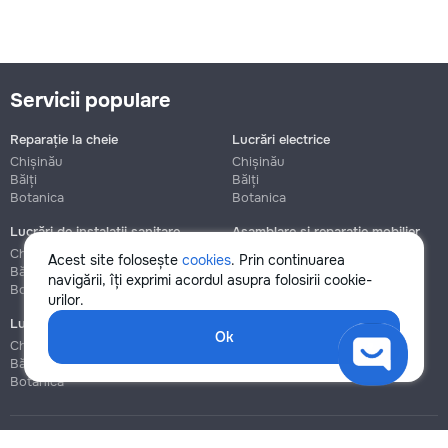
Servicii populare
Reparație la cheie
Lucrări electrice
Chișinău
Chișinău
Bălți
Bălți
Botanica
Botanica
Lucrări de instalații sanitare
Asamblare și reparație mobilier
Chișinău
Chișinău
Acest site folosește
cookies
. Prin continuarea
Bălți
Bălți
navigării, îți exprimi acordul asupra folosirii cookie-
Botanica
Botanica
urilor.
Lucrări de construcție și instalare
Ok
Chișinău
Bălți
Botanica