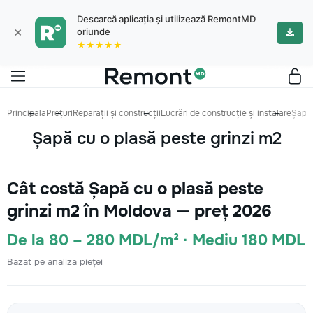
Descarcă aplicația și utilizează RemontMD
×
oriunde
★★★★★
Principala
Prețuri
Reparații și construcții
Lucrări de construcție și instalare
Șapă 
Șapă cu o plasă peste grinzi m2
Cât costă Șapă cu o plasă peste
grinzi m2 în Moldova — preț 2026
De la 80 – 280 MDL/m² · Mediu 180 MDL
Bazat pe analiza pieței