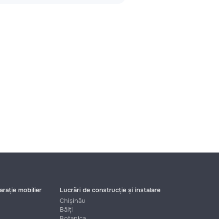
rație mobilier
Lucrări de construcție și instalare
Chișinău
Bălți
Botanica