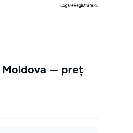
Logare
Registrare
Ru
n Moldova — preț