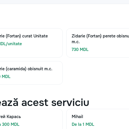
rie (Fortan) curat Unitate
Zidarie (Fortan) perete obisnu
m.c.
DL/unitate
730 MDL
rie (caramida) obisnuit m.c.
0 MDL
ază acest serviciu
гей Карась
Mihail
a 300 MDL
De la 1 MDL