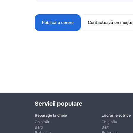
Publică o cerere
Contactează un mește
Servicii populare
Reparație la cheie
Lucrări electrice
Chișinău
Chișinău
Bălți
Bălți
Botanica
Botanica