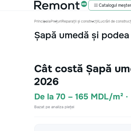
Catalogul meșter
Principala
Prețuri
Reparații și construcții
Lucrări de construcț
Șapă umedă și podea 
Cât costă Șapă ume
2026
De la 70 – 165 MDL/m² 
Bazat pe analiza pieței