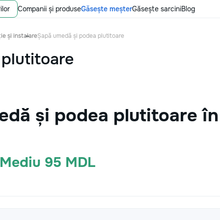
ilor
Companii și produse
Găsește meșter
Găsește sarcini
Blog
ie și instalare
Șapă umedă și podea plutitoare
plutitoare
dă și podea plutitoare î
· Mediu 95 MDL