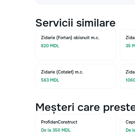
Servicii similare
Zidarie (Fortan) obisnuit m.c.
Zida
820 MDL
35 M
Zidarie (Cotelet) m.c.
Zida
563 MDL
106
Meșteri care preste
ProfidanConstruct
Сер
De la 350 MDL
De l