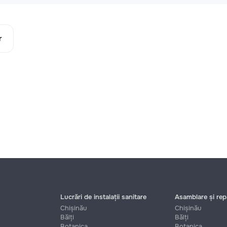
r
Lucrări de instalații sanitare
Asamblare și repa
Chișinău
Chișinău
Bălți
Bălți
Botanica
Botanica