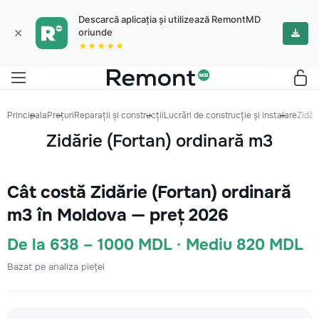
Descarcă aplicația și utilizează RemontMD
×
oriunde
★★★★★
Principala
Prețuri
Reparații și construcții
Lucrări de construcție și instalare
Zidăr
Zidărie (Fortan) ordinară m3
Cât costă Zidărie (Fortan) ordinară
m3 în Moldova — preț 2026
De la 638 – 1000 MDL · Mediu 820 MDL
Bazat pe analiza pieței