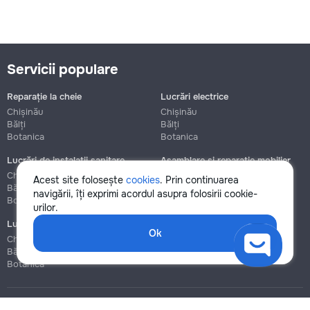
Servicii populare
Reparație la cheie
Lucrări electrice
Chișinău
Chișinău
Bălți
Bălți
Botanica
Botanica
Lucrări de instalații sanitare
Asamblare și reparație mobilier
Chișinău
Chișinău
Acest site folosește
cookies
. Prin continuarea
Bălți
Bălți
navigării, îți exprimi acordul asupra folosirii cookie-
Botanica
Botanica
urilor.
Lucrări de construcție și instalare
Ok
Chișinău
Bălți
Botanica