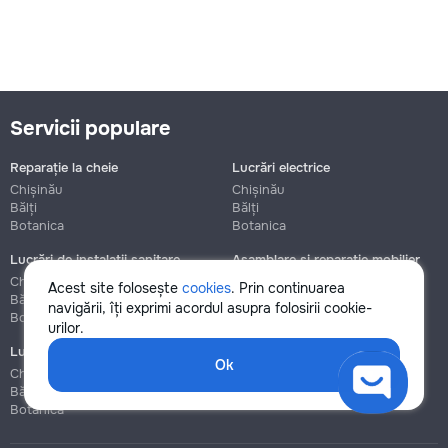
Servicii populare
Reparație la cheie
Lucrări electrice
Chișinău
Chișinău
Bălți
Bălți
Botanica
Botanica
Lucrări de instalații sanitare
Asamblare și reparație mobilier
Chișinău
Chișinău
Acest site folosește
cookies
. Prin continuarea
Bălți
Bălți
navigării, îți exprimi acordul asupra folosirii cookie-
Botanica
Botanica
urilor.
Lucrări de construcție și instalare
Ok
Chișinău
Bălți
Botanica