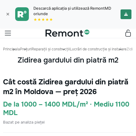
Descarcă aplicația și utilizează RemontMD
×
oriunde
★★★★★
Principala
Prețuri
Reparații și construcții
Lucrări de construcție și instalare
Zidir
Zidirea gardului din piatră m2
Cât costă Zidirea gardului din piatră
m2 în Moldova — preț 2026
De la 1000 – 1400 MDL/m² · Mediu 1100
MDL
Bazat pe analiza pieței