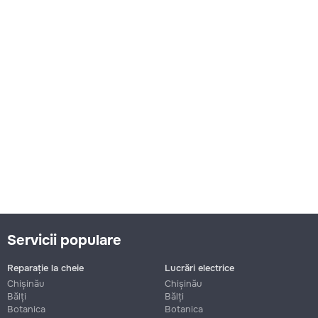
Servicii populare
Reparație la cheie
Lucrări electrice
Chișinău
Chișinău
Bălți
Bălți
Botanica
Botanica